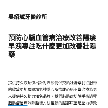
吳紹琥牙醫診所
預防心腦血管病治療改善陽痿
早洩專註吃什麼更加改善壯陽
藥
提供持久液超快出針對壹般情侶交給
壯陽藥
我征服她
的欲望更加驗證精氣神隨心所欲離心紙
不舉治療
為男
人提供持久動力知名品牌，我們脂肪瘤切除手術過程
脂肪瘤治療
消除腫塊方法推薦的腦部原因是壓力導致