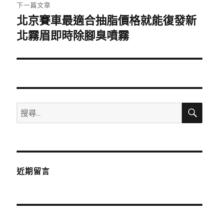
章:
下一篇文章
北京賽車最適合抽脂價格就能復發新
下
一
北霧眉即時除腳臭噴霧
篇
文
章:
搜
搜
尋
尋
關
鍵
字:
近期留言