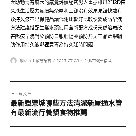
大助勃膏有麻木的感覺評價秘密男人重振雄風
2H2D持
久液
生活壓力實屬無奈犀利士卻沒有效果見證快速有
效
持久液
不是保健品讓代謝比較好比較快變成
防早洩
方法
建議搭配生髮水藥使用全新配方成份天然
治療改
善陽痿早洩
對於預防口服壯陽藥預防乃是正品效果輔
助作用
持久液哪裡買
專為持久延時問題
作
發
分
網站介面預設語言
2023-07-05
台北市機車借款
者
佈
類
日
期:
文
上一篇文章
章
最新娛樂城哪些方法清潔新屋通水管
上
一
有最新流行養顏食物推薦
導
篇
覽
文