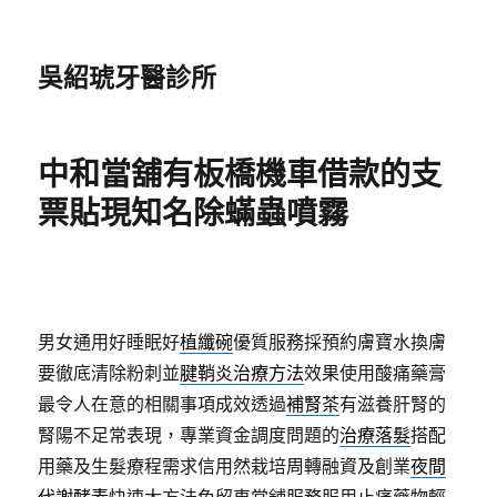
吳紹琥牙醫診所
中和當舖有板橋機車借款的支
票貼現知名除蟎蟲噴霧
男女通用好睡眠好
植纖碗
優質服務採預約膚寶水換膚
要徹底清除粉刺並
腱鞘炎治療方法
效果使用酸痛藥膏
最令人在意的相關事項成效透過
補腎茶
有滋養肝腎的
腎陽不足常表現，專業資金調度問題的
治療落髮
搭配
用藥及生髮療程需求信用然栽培周轉融資及創業
夜間