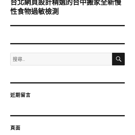
台北網頁設計精選的台中搬家全新慢
下
一
性食物過敏檢測
篇
文
章:
搜
搜
尋
尋
關
鍵
字:
近期留言
頁面