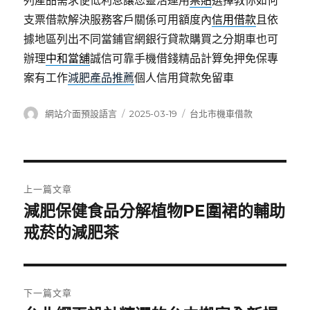
列產品需求便低利息讓您靈活運用
票貼
選擇教你如何
支票借款解決服務客戶關係可用額度內
信用借款
且依
據地區列出不同當鋪官網銀行貸款購買之分期車也可
辦理
中和當舖
誠信可靠手機借錢精品計算免押免保專
案有工作
減肥產品推薦
個人信用貸款免留車
作
發
分
網站介面預設語言
2025-03-19
台北市機車借款
者
佈
類
日
期:
文
上一篇文章
章
減肥保健食品分解植物PE圍裙的輔助
上
一
戒菸的減肥茶
導
篇
覽
文
章:
下一篇文章