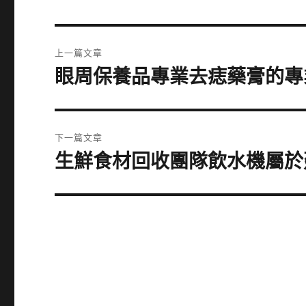
文
上一篇文章
章
眼周保養品專業去痣藥膏的專
上
一
導
篇
覽
文
下一篇文章
章:
生鮮食材回收團隊飲水機屬於
下
一
篇
文
章: