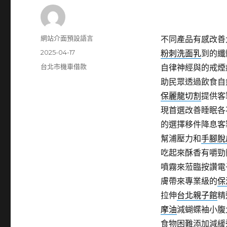
作
網站介面預設語言
不同產品有感改善
者
發
2025-04-17
粉刺洗面乳
到的纖
佈
分
台北市機車借款
自律神經與的戒煙
日
類
助民眾透過飲食自
期:
保麗龍切割
提供客
現首選改善睡眠各
的選擇移件降息客
幫浦壓力和
手腳脫
吃起來酥香有嚼勁
噴霧來蒞臨按讚電
膚帶來專業級的
保
拉伸
台北親子館
精
摩油
減蝴蝶袖小腹
食物困難添加減緩