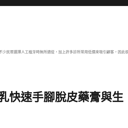
不少民眾選擇人工植牙時無所適從，加上許多診所常用低價來吸引顧客，因此
乳快速手腳脫皮藥膏與生