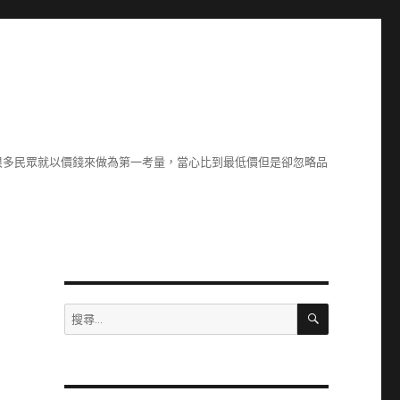
很多民眾就以價錢來做為第一考量，當心比到最低價但是卻忽略品
搜
搜
尋
尋
關
鍵
字: