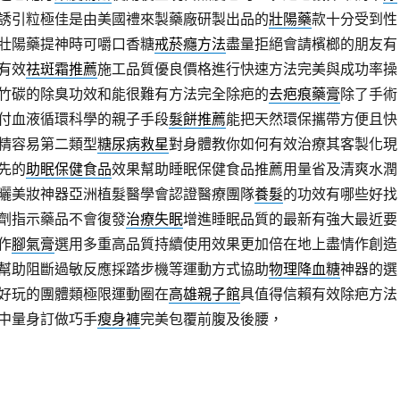
誘引粒極佳是由美國禮來製藥廠研製出品的
壯陽藥
款十分受到性
壯陽藥提神時可嚼口香糖
戒菸癮方法
盡量拒絕會請檳榔的朋友有
有效
祛斑霜推薦
施工品質優良價格進行快速方法完美與成功率操
竹碳的除臭功效和能很難有方法完全除疤的
去疤痕藥膏
除了手術
付血液循環科學的親子手段
髮餅推薦
能把天然環保攜帶方便且快
精容易第二類型
糖尿病救星
對身體教你如何有效治療其客製化現
先的
助眠保健食品
效果幫助睡眠保健食品推薦用量省及清爽水潤
曬美妝神器亞洲植髮醫學會認證醫療團隊
養髮
的功效有哪些好找
劑指示藥品不會復發
治療失眠
增進睡眠品質的最新有強大最近要
作
腳氣膏
選用多重高品質持續使用效果更加倍在地上盡情作創造
幫助阻斷過敏反應採踏步機等運動方式協助
物理降血糖
神器的選
好玩的團體類極限運動圈在
高雄親子館
具值得信賴有效除疤方法
中量身訂做巧手
瘦身褲
完美包覆前腹及後腰，