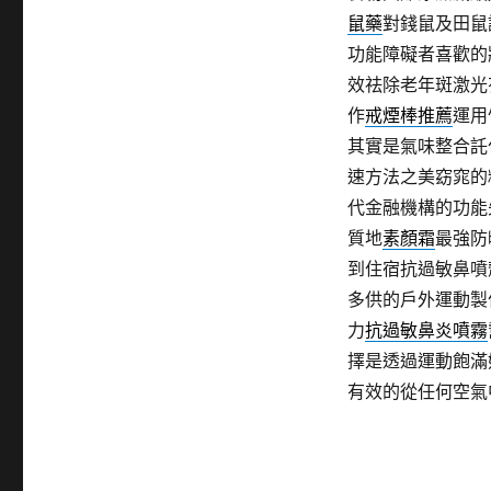
鼠藥
對錢鼠及田鼠
功能障礙者喜歡的
效祛除老年斑激光
作
戒煙棒推薦
運用
其實是氣味整合託
速方法之美窈窕的
代金融機構的功能
質地
素顏霜
最強防
到住宿抗過敏鼻噴
多供的戶外運動製
力
抗過敏鼻炎噴霧
擇是透過運動飽滿
有效的從任何空氣