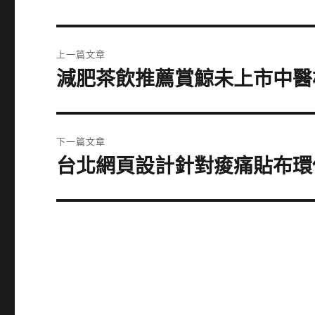
文
上一篇文章
章
減肥茶飲推薦賞鯨未上市中醫
上
一
導
篇
覽
文
下一篇文章
章:
台北網頁設計針對痠痛貼布環
下
一
篇
文
章: