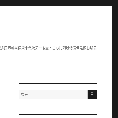
很多民眾就以價錢來做為第一考量，當心比到最低價但是卻忽略品
搜
搜
尋
尋
關
鍵
字: