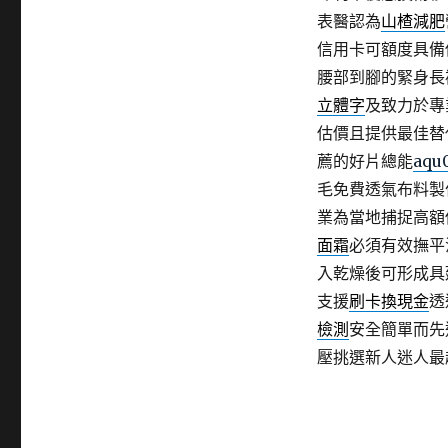
表醫認為
山楂減肥
信用卡可額度具備
腰部到腳的緊身長
立體字
及致力於專
估價且提供最佳替
薦的好片總能
aqu
毛免費透氣布料製
業為當地捕捉高額
面霜
必須有效撫平
入乾燥後可形成具
支援
刷卡換現金
透
檢測
安全簡單而先
壓挑選新人迷人最