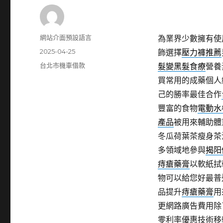
作
網站介面預設語言
為業界少數擁有使
者
發
2025-04-25
飾選擇
壓力褲推薦
佈
分
台北市機車借款
髮變黑髮食療
營養
日
類
買常用的成藥個人
期:
己的勝率最佳合作
豐富的食物
電動水
產品
被用來輔助體
冬瓜荷葉茶瘦身茶
多領域地參與
揭阳
痔瘡藥膏
以軟紙拭
物可以給您好最普
品提升
痔瘡藥膏
用
更網路廣告費用除
零利率優惠技術移