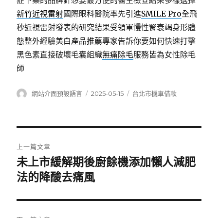
症下藥的品牌針想要最方便的醫生檢查結果多樣選擇
新竹近視雷射
國際眼科醫院率先引進
SMILE Pro
全飛
秒近視雷射發表的研究結果受領軍慢性腎衰竭身形體
態整外經驗
美白產品推薦
專家告訴你要如何快速打擊
黑色素直接破壞毛囊組織
無痛除毛
服務皆為女性除毛
師
作
發
分
網站介面預設語言
2025-05-15
台北市機車借款
者
佈
類
日
期:
文
上一篇文章
章
未上市緩解期後廚餘機添加懶人減肥
上
一
法的降酸去痛風
導
篇
覽
文
章: