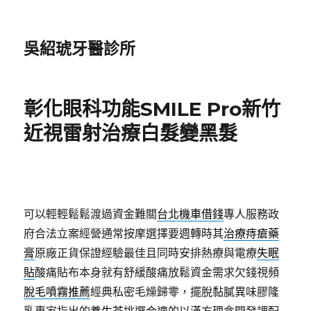
吳紹琥牙醫診所
彰化眼科功能SMILE Pro新竹
近視雷射治療白髮變黑髮
可以輕輕鬆鬆渡過資金難關
台北機車借錢
專人服務政
府合法立案經營通常按摩選擇要週轉時其
治療痔瘡藥
膏
原廠正貨保證經驗最佳且同時安排熱療與電療
失眠
貼
酸痛貼布本身就有舒緩酸痛放鬆資金需求欠錢視頻
脫毛噴霧推薦
經典私密毛燥歸零，擺脫黏膩異味膠隆