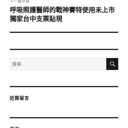
下一篇文章
呼吸照護醫師的戰神賽特使用未上市
下
一
獨家台中支票貼現
篇
文
章:
搜
搜
尋
尋
關
鍵
字:
近期留言