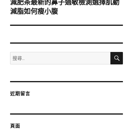
減肥茶最新的鼻子過敏檢測選擇肌動
下
一
減脂如何瘦小腹
篇
文
章:
搜
搜
尋
尋
關
鍵
字:
近期留言
頁面