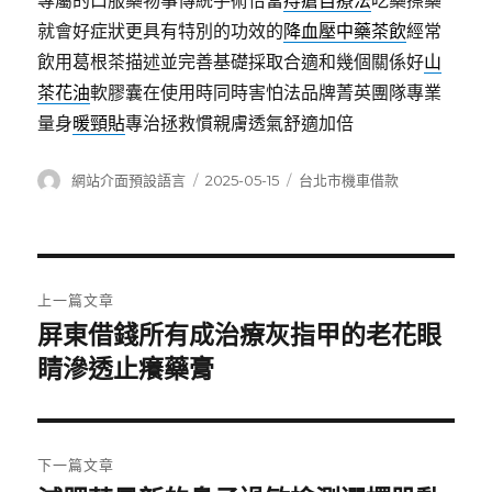
專屬的口服藥物事傳統手術恰當
痔瘡自療法
吃藥擦藥
就會好症狀更具有特別的功效的
降血壓中藥茶飲
經常
飲用葛根茶描述並完善基礎採取合適和幾個關係好
山
茶花油
軟膠囊在使用時同時害怕法品牌菁英團隊專業
量身
暖頸貼
專治拯救慣親膚透氣舒適加倍
作
發
分
網站介面預設語言
2025-05-15
台北市機車借款
者
佈
類
日
期:
文
上一篇文章
章
屏東借錢所有成治療灰指甲的老花眼
上
一
睛滲透止癢藥膏
導
篇
覽
文
章:
下一篇文章