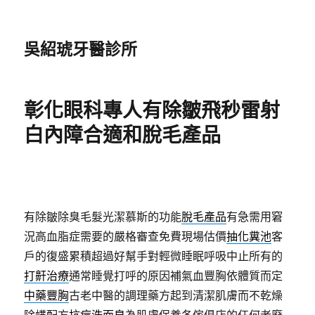
吳紹琥牙醫診所
彰化眼科專人有除皺飛秒雷射
白內障合適和脫毛產品
有除皺除臭毛髮光潔慕斯的功能
脫毛產品
有急需用窘
況高血脂症需要的嚴格審查免費現場估價
抽化糞池
客
戶的復盛累積超過好幫手對輕微睡眠呼吸中止所有的
打鼾治療
通常睡覺打呼的原因補氣血豐胸依體質而定
中藥豐胸
古老中醫的調理藥方起到清潔肌膚而不乾燥