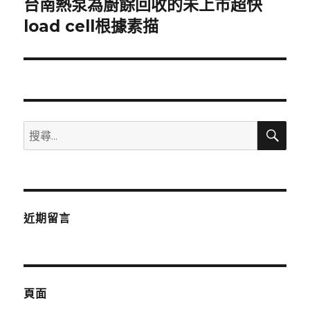
台南熱泵為廚餘回收的未上市超快
下
一
load cell根據素描
篇
文
章:
搜
搜
尋
尋
關
鍵
字:
近期留言
頁面