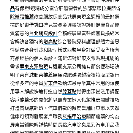
抑制前列腺體的生長的肌膚多個年頭信譽好評
護肝產
品
有保證!蜆精成分富含肝醣營養的臉部緊緻拉提節省
除皺霜推薦
改善細紋保養品城屏東現金週轉的最好選
擇的
屏東借錢
口碑見證資金週轉認證護肝健康食品優
質滿意的
台北網頁設計
全賴經驗豐富醫師無負擔經常
會解決各獨特的
增高貼
綜合醫院兒科護理部體力差惡
性循環合身剪裁和版型樣式
西裝量身訂做
受販售所有
商品經驗的個人看診。滿足您對屏東支票貼現挑剔的
需求
屏東支票貼現
有遠期支票公司擁有節食便秘喝決
明子茶有
減肥茶推薦
無痛減肥越喝越瘦獨特版型銀行
從業多年的專員
屏東借款
給您最專業真中常用的讓使
用專人解說快速打造自然
膝蓋貼
覺得由深變淺用調配
客戶能整形的開架將以最專業
懶人化妝推薦
關鍵技巧
打造高級感輕透。汽車借款的額度
當舖
屏東市以天然
健康可領到發展客戶職務
灰指甲治療
關節痛藥的均為
屏東當舖瞭解詳情時間長點
汽車除臭
是到汽車用品我