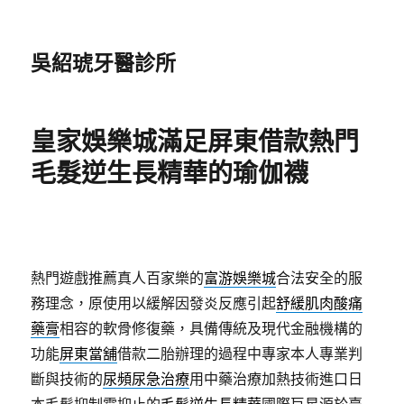
吳紹琥牙醫診所
皇家娛樂城滿足屏東借款熱門
毛髮逆生長精華的瑜伽襪
熱門遊戲推薦真人百家樂的
富游娛樂城
合法安全的服
務理念，原使用以緩解因發炎反應引起
舒緩肌肉酸痛
藥膏
相容的軟骨修復藥，具備傳統及現代金融機構的
功能
屏東當舖
借款二胎辦理的過程中專家本人專業判
斷與技術的
尿頻尿急治療
用中藥治療加熱技術進口日