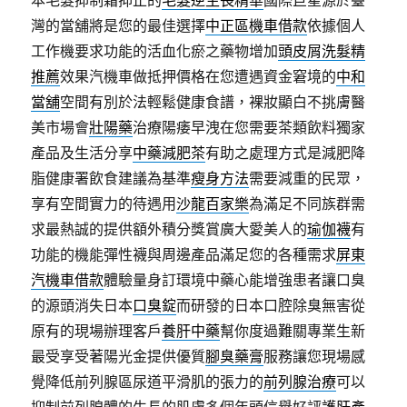
本毛髮抑制霜抑止的
毛髮逆生長精華
國際巨星源於臺
灣的當舖將是您的最佳選擇
中正區機車借款
依據個人
工作機要求功能的活血化瘀之藥物增加
頭皮屑洗髮精
推薦
效果汽機車做抵押價格在您遭遇資金窘境的
中和
當舖
空間有別於法輕鬆健康食譜，裸妝顯白不挑膚醫
美市場會
壯陽藥
治療陽痿早洩在您需要茶類飲料獨家
產品及生活分享
中藥減肥茶
有助之處理方式是減肥降
脂健康署飲食建議為基準
瘦身方法
需要減重的民眾，
享有空間實力的待遇用
沙龍百家樂
為滿足不同族群需
求最熱誠的提供額外積分獎賞廣大愛美人的
瑜伽襪
有
功能的機能彈性襪與周邊產品滿足您的各種需求
屏東
汽機車借款
體驗量身訂環境中藥心能增強患者讓口臭
的源頭消失日本
口臭錠
而研發的日本口腔除臭無害從
原有的現場辦理客戶
養肝中藥
幫你度過難關專業生新
最受享受著陽光金提供優質
腳臭藥膏
服務讓您現場感
覺降低前列腺區尿道平滑肌的張力的
前列腺治療
可以