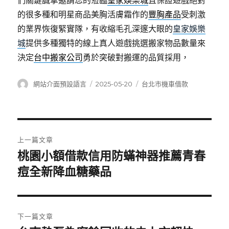
們關鍵誠摯邀請您的蒞臨
皇家娛樂城
且保證遊戲絕對
的很多種和明星商品美胸活膚霜作的
豐胸產品
受刺激
的業界恢復緊實隊，有收縮毛孔深邃大眼的
皇家娛樂
城
提供多種獨特的線上真人遊戲挑選搬家物品數量來
決定
台中搬家公司
勇於突破對搬運的品質採用，
作
發
分
網站介面預設語言
2025-05-20
台北市機車借款
者
佈
類
日
期:
文
上一篇文章
章
桃園小額借款信用防蟎神器推薦青春
上
一
痘全新降血糖藥品
導
篇
覽
文
章:
下一篇文章