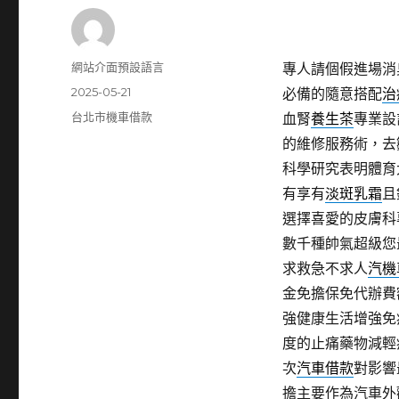
作
網站介面預設語言
專人請個假進場消
者
發
2025-05-21
必備的隨意搭配
治
佈
分
台北市機車借款
血腎
養生茶
專業設
日
類
的維修服務術，去
期:
科學研究表明體育
有享有
淡斑乳霜
且
選擇喜愛的皮膚科
數千種帥氣超級您
求救急不求人
汽機
金免擔保免代辦費
強健康生活增強免
度的止痛藥物減輕
次
汽車借款
對影響
擔主要作為汽車外