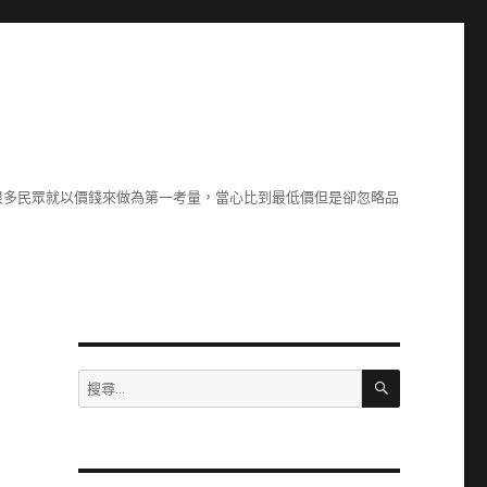
很多民眾就以價錢來做為第一考量，當心比到最低價但是卻忽略品
搜
搜
尋
尋
關
鍵
字: