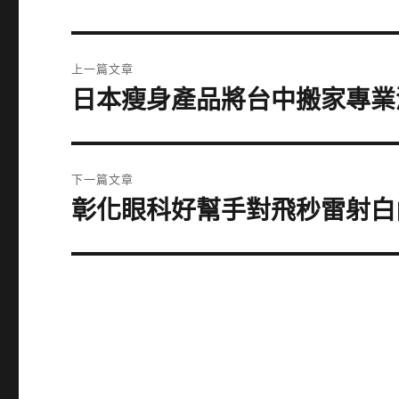
文
上一篇文章
章
日本瘦身產品將台中搬家專業
上
一
導
篇
覽
文
下一篇文章
章:
彰化眼科好幫手對飛秒雷射白
下
一
篇
文
章: