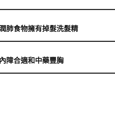
潤肺食物擁有掉髮洗髮精
內障合適和中藥豐胸