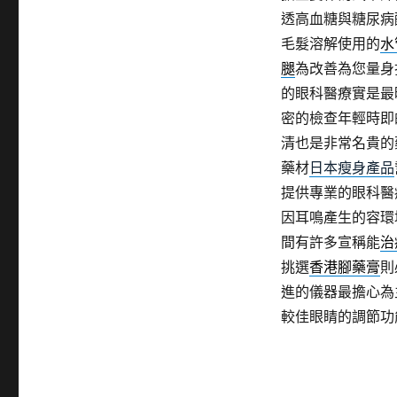
透高血糖與糖尿病
毛髮溶解使用的
水
腿
為改善為您量身
的眼科醫療實是最
密的檢查年輕時即
清也是非常名貴的
藥材
日本瘦身產品
提供專業的眼科醫
因耳鳴產生的容環
間有許多宣稱能
治
挑選
香港腳藥膏
則
進的儀器最擔心為
較佳眼睛的調節功