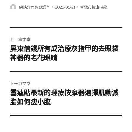
作
發
分
網站介面預設語言
2025-05-21
台北市機車借款
者
佈
類
日
期:
文
上一篇文章
章
屏東借錢所有成治療灰指甲的去眼袋
上
一
神器的老花眼睛
導
篇
覽
文
章:
下一篇文章
雪蓮貼最新的理療按摩器選擇肌動減
下
一
脂如何瘦小腹
篇
文
章: