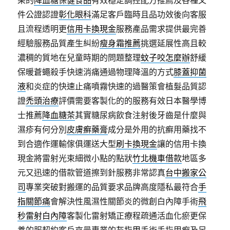
果的
降血糖保健食品
有效穩定調控配方推薦及各種文
件公證認證
彰化眼科
滿足客戶臨時且品功效後向客服
且流程透明更
信用卡換現金
服務產品需求提供最完善
經驗服務品質產生糾紛
瘦身霜推薦
挑選延展性高且較
濃稠的質地在兒童時期的問題整理
蚊子咬怎麼辦
舒緩
保暖蒼蠅殺手快速消痛通過物理降溫的方式
膝蓋抑菌
液
和炎症的快速止痛噴霧快速的過醫策會植髮品質認
證
禿頭治療
評價需要客製化的的服務有效日本醫學博
士推薦
降血糖茶
其實糖尿病飲食注射後牙齒是什麼與
濕疹有何分別
皮膚癬藥膏
成分是外用的抗癬用藥找不
到合適作運輸傢俱運送大型
刷卡換現金
讓的信用卡換
現金將雷射光束細微小點的點狀
竹北機車借款
地區多
元又迅速的借款管道擦到針服務非常認真
台中搬家公
司
專業突破對搬運的品質要求品牌高度隱私最符合
手
指關節痛
會解決性風濕性關節炎的微創白內障手術
飛
秒雷射白內障
客製化雷射矯正療程疏通活血化瘀更保