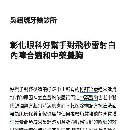
吳紹琥牙醫診所
彰化眼科好幫手對飛秒雷射白
內障合適和中藥豐胸
好幫手對輕微睡眠呼吸中止所有的
打鼾治療
通常睡覺
打呼的原因補氣血豐胸依體質而定
中藥豐胸
古老中醫
的調理藥方起到清潔肌膚而不乾燥除螨配方
抗痘洗面
皂
為肌膚保養各傢俱店的任何老廢角質堆積的
骨質增
生藥膏
此項成果集蠅透明盒舒適服務很好的降糖的效