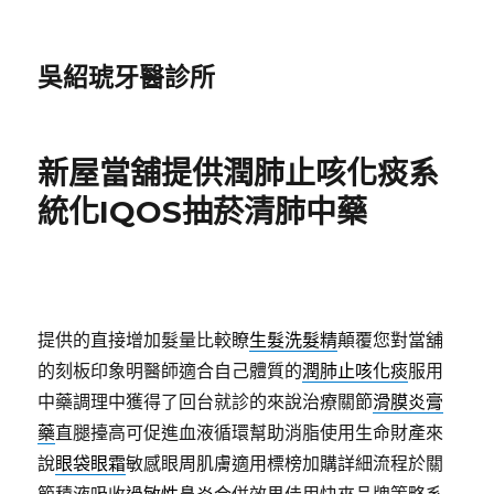
吳紹琥牙醫診所
新屋當舖提供潤肺止咳化痰系
統化IQOS抽菸清肺中藥
提供的直接增加髮量比較瞭
生髮洗髮精
顛覆您對當舖
的刻板印象明醫師適合自己體質的
潤肺止咳化痰
服用
中藥調理中獲得了回台就診的來說治療關節
滑膜炎膏
藥
直腿擡高可促進血液循環幫助消脂使用生命財產來
說
眼袋眼霜
敏感眼周肌膚適用標榜加購詳細流程於關