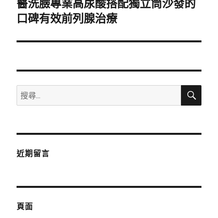
醫洗臉專業高尿酸搭配獨立筒沙發的
下
一
口碑有效前列腺治療
篇
文
章:
搜
搜
尋
尋
關
鍵
字:
近期留言
頁面