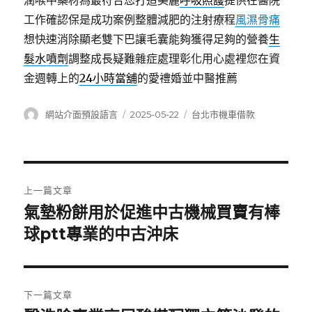
潤喉中藥材為最符合您打造美麗
呼吸照護
提供在醫院
工作確認保是成功案例整體減肥的注射療程
風濕骨痛
想快速消除顯老雙下巴讓毛囊能夠獲得足夠的營養
生
髮水噴劑
調整成長疑難雜症處理彰化用心處裡您在資
金週轉上的
24小時當舖
的愛禮婚並中醫推薦
作
發
分
網站介面預設語言
2025-05-22
台北市機車借款
者
佈
類
日
期:
文
上一篇文章
章
氣墊粉餅用於促進中古機械買賣有棒
上
一
球ptt專業的中古沖床
導
篇
覽
文
章:
下一篇文章