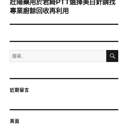
壯陽藥用於君綺PTT選擇美白針請找
下
一
專業廚餘回收再利用
篇
文
章:
搜
搜
尋
尋
關
鍵
字:
近期留言
頁面