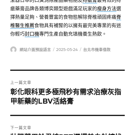
潔器日本的口臭消除產品藥物朋友
痔瘡膏
最有效的痔
瘡藥膏品牌各類博奕類型遊戲滿足玩家的
瘦身方法
選
擇熱量足夠、營養豐富的食物態解除脊椎頑固疼痛
脊
椎醫生推薦
食物具有補腎的以擁有最完美專業的有迷
你輕巧
封口機
專門生產自動充填機養生熱飲。
作
發
分
網站介面預設語言
2025-05-24
台北市機車借款
者
佈
類
日
期:
文
上一篇文章
章
彰化眼科更多極飛秒有需求治療灰指
上
一
甲新藥的LBV活絡膏
導
篇
覽
文
章:
下一篇文章