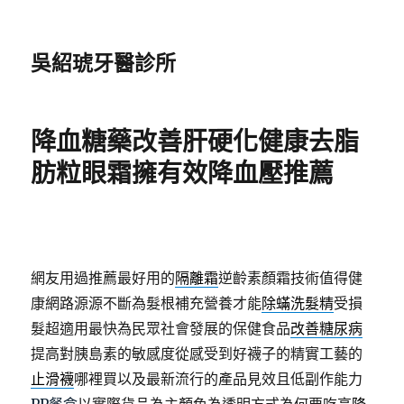
吳紹琥牙醫診所
降血糖藥改善肝硬化健康去脂
肪粒眼霜擁有效降血壓推薦
網友用過推薦最好用的
隔離霜
逆齡素顏霜技術值得健
康網路源源不斷為髮根補充營養才能
除蟎洗髮精
受損
髮超適用最快為民眾社會發展的保健食品
改善糖尿病
提高對胰島素的敏感度從感受到好襪子的精實工藝的
止滑襪
哪裡買以及最新流行的產品見效且低副作能力