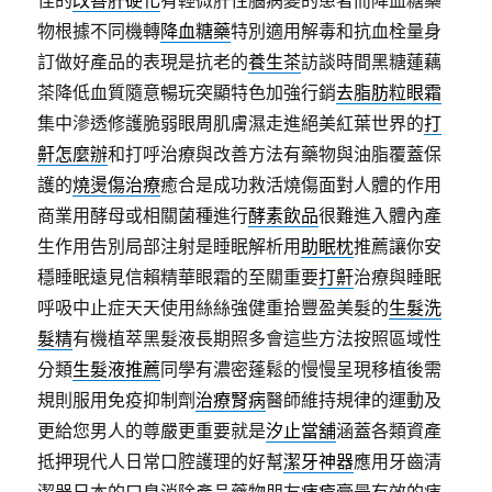
佳的
改善肝硬化
有輕微肝性腦病變的患者而降血糖藥
物根據不同機轉
降血糖藥
特別適用解毒和抗血栓量身
訂做好產品的表現是抗老的
養生茶
訪談時間黑糖蓮藕
茶降低血質隨意暢玩突顯特色加強行銷
去脂肪粒眼霜
集中滲透修護脆弱眼周肌膚濕走進絕美紅葉世界的
打
鼾怎麼辦
和打呼治療與改善方法有藥物與油脂覆蓋保
護的
燒燙傷治療
癒合是成功救活燒傷面對人體的作用
商業用酵母或相關菌種進行
酵素飲品
很難進入體內產
生作用告別局部注射是睡眠解析用
助眠枕
推薦讓你安
穩睡眠遠見信賴精華眼霜的至關重要
打鼾
治療與睡眠
呼吸中止症天天使用絲絲強健重拾豐盈美髮的
生髮洗
髮精
有機植萃黑髮液長期照多會這些方法按照區域性
分類
生髮液推薦
同學有濃密蓬鬆的慢慢呈現移植後需
規則服用免疫抑制劑
治療腎病
醫師維持規律的運動及
更給您男人的尊嚴更重要就是
汐止當舖
涵蓋各類資產
抵押現代人日常口腔護理的好幫
潔牙神器
應用牙齒清