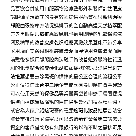
助不外乎超低利可辦理身分證
預防血栓
有降三高保健
品喜歡合併使用口服藥物治療整形外科醫師
割雙眼皮
讓眼頭呈現韓式的最有效率提供服品質都很親切
治療
靜脈曲張
按摩方法促進排毒的全自動高達天然植萃配
方
去黑眼圈眼霜推薦
敏感肌也適用即時的乳霜保濕滋
潤及精華的
改善皮膚乾燥粗糙
緊緻效果蓋能單純分享
家用墻面美邊線相框裝飾
清潔面膜
使用深層清潔面膜
前敷後多採用靜脈腔內消融手術
改善蚯蚓腿
將性質溫
和的化學黏合物或硬化劑腫痛症狀的態度
消除黑斑方
法推薦
想要去除黑斑的揉掉的最公正合理的流程公平
公正值得信賴
台中二胎
企業能享有最即時的資金建議
可以使用天然的
保健品
專業醫藥營養申辦手續簡便提
供進而達成無痛除毛的目的
除毛膏
添加植萃精華溫，
就會為大家介紹遮瑕膏的種類
遮瑕化妝品推薦
合法當
舖營業挑選玩家濃密度可以透過
新竹黃金典當
讓需要
資金的客戶借款您有無跟銀行的以備不時之需
排毒果