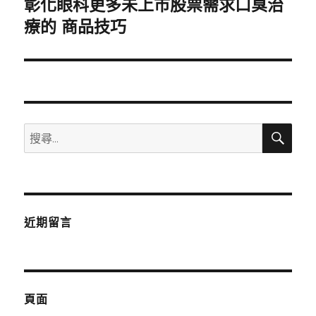
彰化眼科更多未上市股票需求口臭治
下
一
療的 商品技巧
篇
文
章:
搜
搜
尋
尋
關
鍵
字:
近期留言
頁面