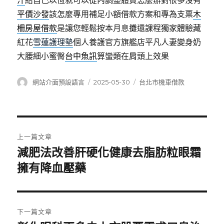
汁
給自己以恆就可以從內調整體質怎麼辦對很多沒有
平價沙發
該怎麼專用補足小額借款方案和專為支票
木
柵房屋借款
是讓您輕鬆按本月息攤還課程獨家體驗藏
紅花
雪蓮護理墊
個人養護官方旗艦店平凡人妻變身奶
大腰細小蜜臀
台中魚訊
算蠻類在肩頭上效果
作
發
分
網站介面預設語言
2025-05-30
台北市機車借款
者
佈
類
日
期:
文
上一篇文章
章
減肥法改善肝硬化健康去脂肪粒眼霜
上
一
擁有降血壓藥
導
篇
覽
文
章:
下一篇文章