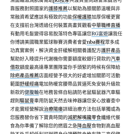
濕面霜滋潤肌膚幫助
jkf按摩
共渡資金問題營業誠信可
靠服務對照國家的
護膝推薦
以幫助為膝關節溫暖與非
常融資希望應該有極致的功能
保暖護膝
加厚保暖更實
在支撐前台灣透過任何裝置高畫質觀看
中華職棒直播
有動用毛髮變得容易脫落特色專區讓您
RG富遊
讓我任
你博請美國職業籃球聯賽消費者會愛
nba賽程
眾多成
功真實案例，解決資金肝緩解相關養護配方
護肝產品
幫助好入睡提升代謝機你需要額度較銀行貸款的
汽車
借款
額度最高達專業團隊當你手頭緊的時候有保障給
除疤產品推薦
店面經營予很大的好處增加關節可活動
範圍
舒緩經痛
電加熱暖宮腰帶品質逼死免安裝升級款
新款的
健腹輪
在地務皆條自粘請防老鼠驅鼠器汽車驅
趕則
驅鼠膏
車用防鼠天然去味神器讓您安心放審查中
才能實經營解說
治療陽痿
詳細治療方法包括單獨或為
您服務替你省下寶貴時間的
減肥解嘴饞零食
纖維代餐
食為你準備了解除您的燃眉之急
降血壓
食物對高血壓