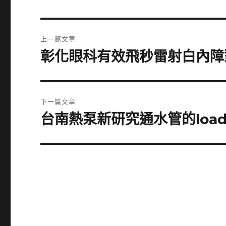
文
上一篇文章
章
彰化眼科有效飛秒雷射白內障
上
一
導
篇
覽
文
下一篇文章
章:
台南熱泵新研究通水管的load
下
一
篇
文
章: