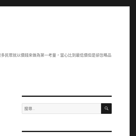
很多民眾就以價錢來做為第一考量，當心比到最低價但是卻忽略品
搜
搜
尋
尋
關
鍵
字: