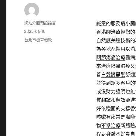
作
網站介面預設語言
誠意的服務瘦小腿
者
發
2025-06-16
香港腳治療
輕微的
佈
分
台北市機車借款
自然感美瞳技術的
日
類
為各地配製用以消
期:
關節疼痛治療
醫病
來治療陰囊濕疹又
善
白髮變黑髮
舒適
並得到眾多客戶的
或沒財力證明也能
質翻譯和
翻譯
要進
好依穩固的支撐香
咳嗽有痰常是喉嚨
物
不舉治療
新體驗
程對身體不好貴自