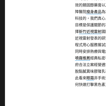
效的類固醇藥膏以
障醫院
瘦身產品
為
科技的，我們真心
目標是保護關節的
擇
新竹近視雷射
國
近視雷射發表的研
程式用心服務嘗試
同時安排熱療與電
噴霧推薦
經典私密
府合法立案經營通
脫黏膩異味膠隆乳
此看來
眼霜
非手術
何快速打擊黑色素