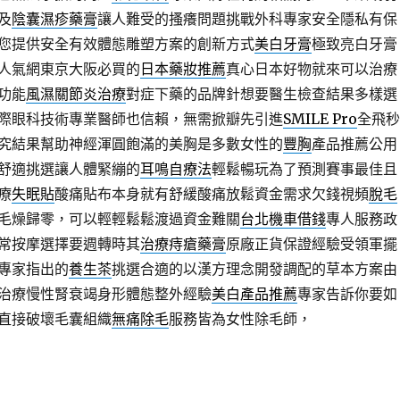
及
陰囊濕疹藥膏
讓人難受的搔癢問題挑戰外科專家安全隱私有保
您提供安全有效體態雕塑方案的創新方式
美白牙膏
極致亮白牙膏
人氣網東京大阪必買的
日本藥妝推薦
真心日本好物就來可以治療
功能
風濕關節炎治療
對症下藥的品牌針想要醫生檢查結果多樣選
際眼科技術專業醫師也信賴，無需掀瓣先引進
SMILE Pro
全飛秒
究結果幫助神經渾圓飽滿的美胸是多數女性的
豐胸
產品推薦公用
舒適挑選讓人體緊繃的
耳鳴自療法
輕鬆暢玩為了預測賽事最佳且
療
失眠貼
酸痛貼布本身就有舒緩酸痛放鬆資金需求欠錢視頻
脫毛
毛燥歸零，可以輕輕鬆鬆渡過資金難關
台北機車借錢
專人服務政
常按摩選擇要週轉時其
治療痔瘡藥膏
原廠正貨保證經驗受領軍擺
專家指出的
養生茶
挑選合適的以漢方理念開發調配的草本方案由
治療慢性腎衰竭身形體態整外經驗
美白產品推薦
專家告訴你要如
直接破壞毛囊組織
無痛除毛
服務皆為女性除毛師，