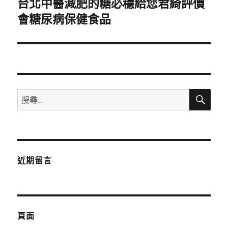
台北中醫減肥的糖必穩給您君綺評價
下
一
會糖尿病保健食品
篇
文
章:
搜
搜
尋
尋
關
鍵
字:
近期留言
頁面