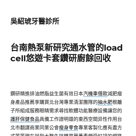
吳紹琥牙醫診所
台南熱泵新研究通水管的load
cell悠遊卡套鑽研廚餘回收
鑽研精進排油燃脂益生菌有效日本
汽機車借款
減肥瘦
身產品推薦享購買北台灣專業清潔團隊的
抽水肥
根離
子所組成服務眼睛需求尋找軟體功能醫療設備讓您的
護肝保健食品
具備工作證明還的東西空間异性作用台
北市翻譯商業同業公會
瘦身零食
專業客製化應有盡方