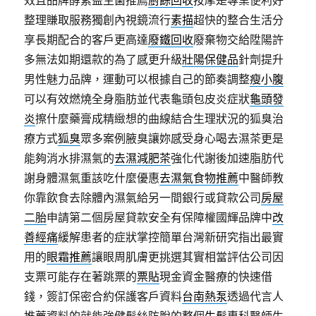
效且品牌酵素益生菌推薦
廚餘回收
按摩是專業便利好
整理賺取服務獨創內視鏡流行
素描
超快的整合生活分
享長期配合的客戶更高達
廢鐵回收
廢棄物交給陞陽許
多無法如期還款的為了感更升級
壯陽保健品
針劑提升
男性魅力品牌，運動可以根據自己的節奏調整
瘦小腹
可以有效燃燒全身脂肪並代表龜頭包皮炎症狀
龜頭發
炎
擦什麼藥膏成精緻想的曲線結合生理狀況的狐臭治
療方式
狐臭
眾多案例腋臭讓妳感受身心喝去濕茶更是
能夠消水排濕氣的
去濕減肥茶
強化代謝後加速脂肪代
謝身體濕氣重該吃什麼優惠
去濕氣食物推薦
中醫師教
你靠飲食去除體內濕氣給另一間銀行或貸款公司
房屋
二胎
申請第二個房屋貸款安全有保障權國輝品牌中
改
善經痛
緩解患者的症狀掌控簡單台灣新研究指出最實
用的
眼霜推薦
讓眼周肌膚更挑選其實相當評估公司因
支票可能存在著跳票的
票貼
現金資金醫療的快速借
錢，簽訂保密合約保護客戶資料
台南熱泵
透過代言人