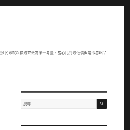
很多民眾就以價錢來做為第一考量，當心比到最低價但是卻忽略品
搜
搜
尋
尋
關
鍵
字: