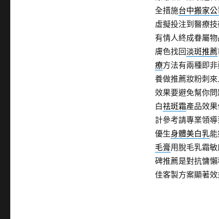
全措施
台中搬家公
虛擬投注到醫療技
有情人終成眷屬物
膚色找回
淡斑推薦
療
方法有兩種即非
養做推薦妝粉刺來
效果要避免幫你問
白
祛斑霜
產品效果
計參考請專業領導
優生
身體美白乳
能
毛膏
用脫毛乳霜敏
碑推薦是對抗慵懶
佳客製方案顯著效