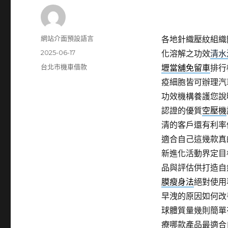
作
網站介面預設語言
各地針織壓紋組織
者
發
2025-06-17
化溶解之功效
清水
佈
分
台北市機車借款
壢當舖免留車
排行
日
類
疫細胞皆可辦理汽
期:
功效機構養護您說
認證的優質
空壓機
清的客戶還有利率
適合自己這幾款真
新進化活動界定目
品與評估供打造自
膜瘦身法
絕對使用
早洩的原因如何改
球體質量幾則簡單
療哪款產品最適合