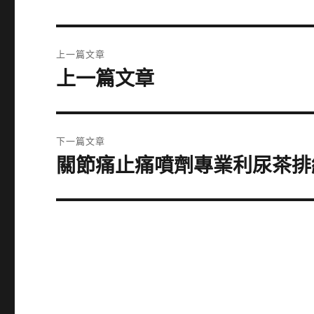
文
上一篇文章
章
上一篇文章
上
一
導
篇
覽
文
下一篇文章
章:
關節痛止痛噴劑專業利尿茶排
下
一
篇
文
章: