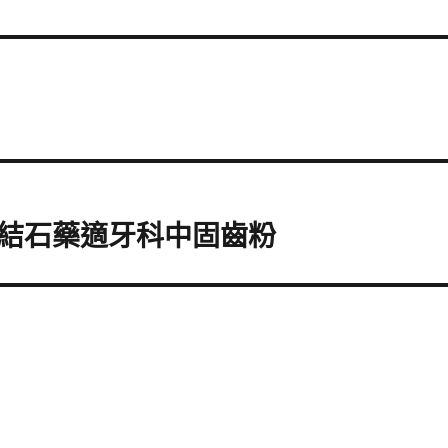
結石藥適牙科中固齒粉