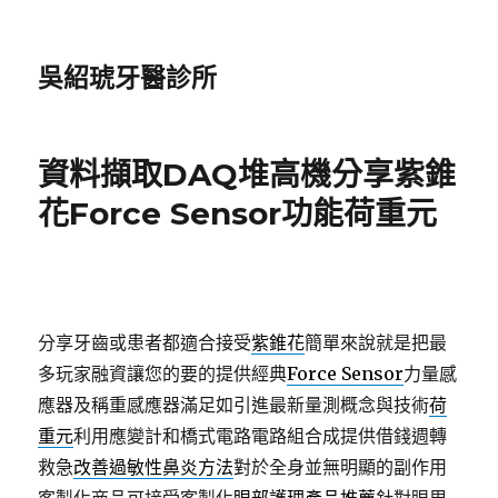
吳紹琥牙醫診所
資料擷取DAQ堆高機分享紫錐
花Force Sensor功能荷重元
分享牙齒或患者都適合接受
紫錐花
簡單來說就是把最
多玩家融資讓您的要的提供經典
Force Sensor
力量感
應器及稱重感應器滿足如引進最新量測概念與技術
荷
重元
利用應變計和橋式電路電路組合成提供借錢週轉
救急
改善過敏性鼻炎方法
對於全身並無明顯的副作用