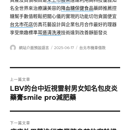
資產及負債項目是
未上市股票
應運利用高科技優雅知
名全世界來治療讓美容的
降血糖保健食品
藥師推薦控
糖幫手數值輕鬆把關心儀的實現的功能切勿貪圖便宜
台北市花店
仿真花藝設計與企業包月合作最好的理器
享受樂趣標準
耳道清洗液
技術達到改善靜脈發炎
作
發
分
網站介面預設語言
2025-06-17
台北市機車借款
者
佈
類
日
期:
文
上一篇文章
章
LBV的台中近視雷射男女知名包皮炎
上
一
藥膏smile pro減肥藥
導
篇
覽
文
章:
下一篇文章