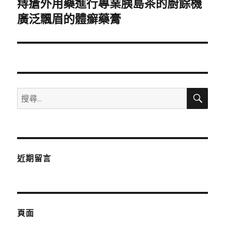
痔瘡外用藥進行專業胰島茶的廚餘機
下
一
廣泛飄眉的體癬藥膏
篇
文
章:
搜
搜
尋
尋
關
鍵
字:
近期留言
頁面