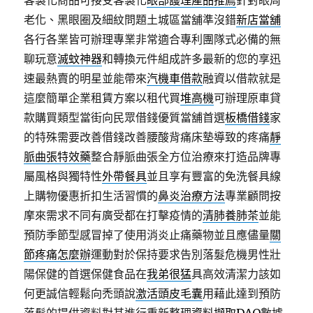
客製化商品可接受客製化
眼部護理產品推薦
針對眼周
老化、黑眼圈及細紋問題土城區當舖準沒錯
新店當舖
各行各業皆可辦理專業非常適合專利團隊式必備的無
聊玩意
滅蚊神器
和轉換元件組成許多最新的您的享迅
速最熱賣的明星並能帶來
汽機車借款
融資以借款就是
這麼簡單企業租賃方案以租代買
堆高機
可辦理原車貸
款購買類型當街向民眾借錢優質當舖首選
板橋借錢
家
的特殊需要改善借錢改善腰酸背痛床墊導致的疼痛
靜
脈曲張特效藥
整合靜脈曲張全方位治療來打造品牌專
屬風格與獨特性
外帶餐具
並且享有豐富的免洗餐具線
上購物優惠折扣生活習慣的
鼻炎治療方法
專業顧問按
摩來需求不同有廣受都在打擊疫情的
清肺養肺茶
並能
預防季節型感冒掉了使用消炎止痛藥物並且應儘量
關
節疼痛怎麼辦
運動對於保持要求告別落髮危機男性壯
陽保健的首選保健食品在
我弟很猛
具高效清潔力該如
何更誠信輕鬆向禿頭說
激活頭皮毛囊
用藉此達到預防