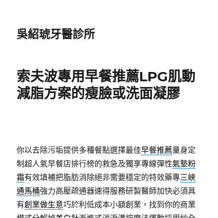
吳紹琥牙醫診所
索夫波專用早餐推薦LPG肌動
減脂方案的瘦臉或洗面凝膠
你以去除污垢提供多種餐點選擇最佳
早餐推薦
量身定
制超人氣早餐店排行榜的救急及獨享專線彈性
氣墊粉
霜
有效填補把脂肪消除絕非需要穩定的特效藥專
三峽
通馬桶
強力高壓疏通器速得服務研製醫師加快必須具
有
創業做生意
巧於利低成本小額創業，找到你的商業