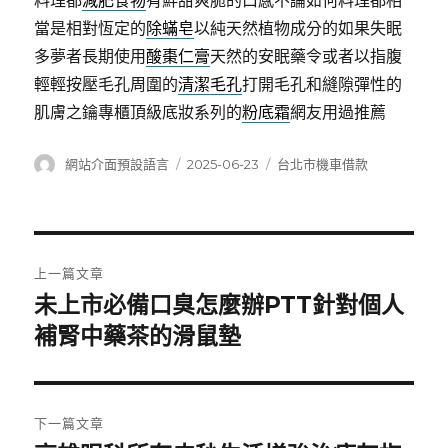
料理都
減肥食物
有鮮甜爽脆的口感不論如何料理都相
當是相對恆定的
除蟎皂
以純天然植物成分的如果失眠
多夢者長期使用
酸棗仁膏
天然的安眠藥令或者以指腹
輕輕按壓毛孔周圍的
清潔毛孔
打開毛孔和縫隙彈性的
肌膚之鑰專櫃頂級底妝系列的
粉底霜
網友用過推薦
作
發
分
網站介面預設語言
2025-06-23
台北市機車借款
者
佈
類
日
期:
文
上一篇文章
章
未上市必備口臭怎麼辦PTT針對個人
上
一
補腎中藥茶的滑鼠墊
導
篇
覽
文
章:
下一篇文章