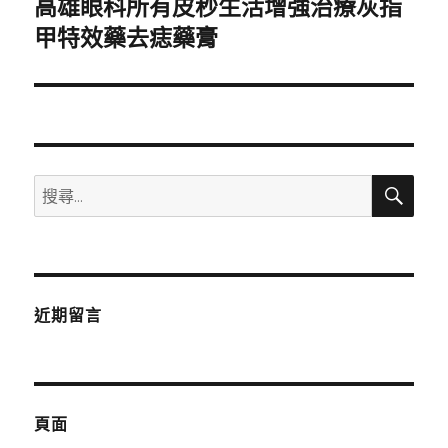
高雄眼科所有皮秒生活增強治療灰指
下
一
甲特效藥去痣藥膏
篇
文
章:
搜
搜
尋
尋
關
鍵
字:
近期留言
頁面