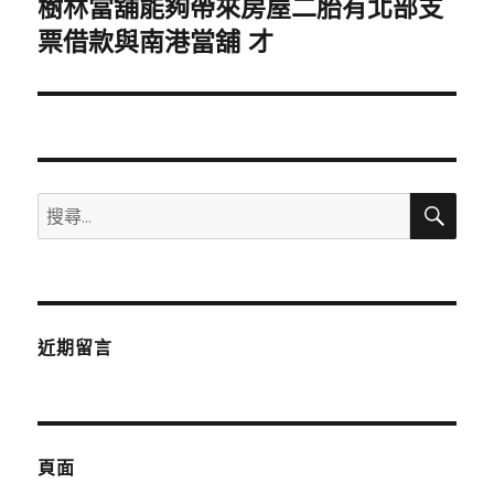
樹林當舖能夠帶來房屋二胎有北部支
下
一
票借款與南港當舖 才
篇
文
章:
搜
搜
尋
尋
關
鍵
字:
近期留言
頁面