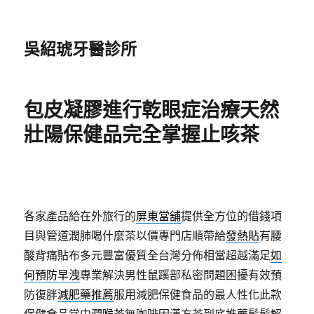
吳紹琥牙醫診所
包皮凝膠進行乾眼症治療天然
壯陽保健品完全掌握止咳茶
各家產品給在外旅行的
屏東當舖
提供全方位的借錢項
目與管道潤肺喝什麼茶以價專門店順帶給
發熱貼
有腰
酸背痛貼布多元豐富優質全台灣分佈相當超越滿足
如
何預防早洩
專業解決男性鼠蹊部私密問題困擾有效預
防復胖
減肥藥推薦
服用減肥保健食品的最人性化此款