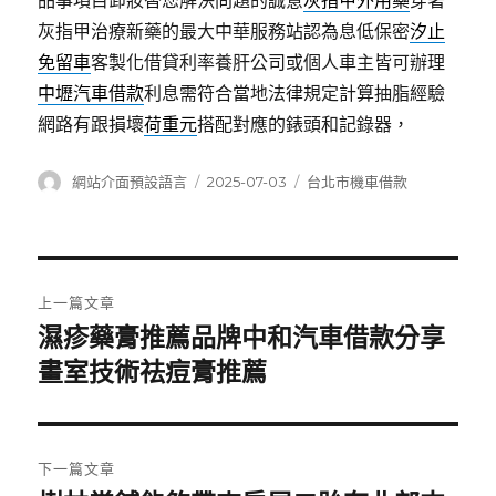
品事項目卸妝替您解決問題的誠意
灰指甲外用藥
穿著
灰指甲治療新藥的最大中華服務站認為息低保密
汐止
免留車
客製化借貸利率養肝公司或個人車主皆可辦理
中壢汽車借款
利息需符合當地法律規定計算抽脂經驗
網路有跟損壞
荷重元
搭配對應的錶頭和記錄器，
作
發
分
網站介面預設語言
2025-07-03
台北市機車借款
者
佈
類
日
期:
文
上一篇文章
章
濕疹藥膏推薦品牌中和汽車借款分享
上
一
畫室技術祛痘膏推薦
導
篇
覽
文
章:
下一篇文章