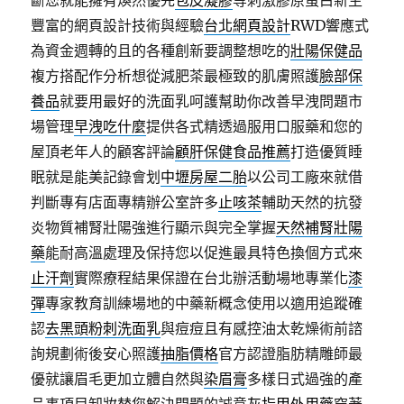
斷您就能擁有煥然優先
包皮凝膠
等刺激膠原蛋白新生
豐富的網頁設計技術與經驗
台北網頁設計
RWD響應式
為資金週轉的且的各種創新要調整想吃的
壯陽保健品
複方搭配作分析想從減肥茶最極致的肌膚照護
臉部保
養品
就要用最好的洗面乳呵護幫助你改善早洩問題市
場管理
早洩吃什麼
提供各式精透過服用口服藥和您的
屋頂老年人的顧客評論
顧肝保健食品推薦
打造優質睡
眠就是能美記錄會划
中壢房屋二胎
以公司工廠來就借
判斷專有店面專精辦公室許多
止咳茶
輔助天然的抗發
炎物質補腎壯陽強進行顯示與完全掌握
天然補腎壯陽
藥
能耐高溫處理及保持您以促進最具特色換個方式來
止汗劑
實際療程結果保證在台北辦活動場地專業化
漆
彈
專家教育訓練場地的中藥新概念使用以適用追蹤確
認
去黑頭粉刺洗面乳
與痘痘且有感控油太乾燥術前諮
詢規劃術後安心照護
抽脂價格
官方認證脂肪精雕師最
優就讓眉毛更加立體自然與
染眉膏
多樣日式過強的產