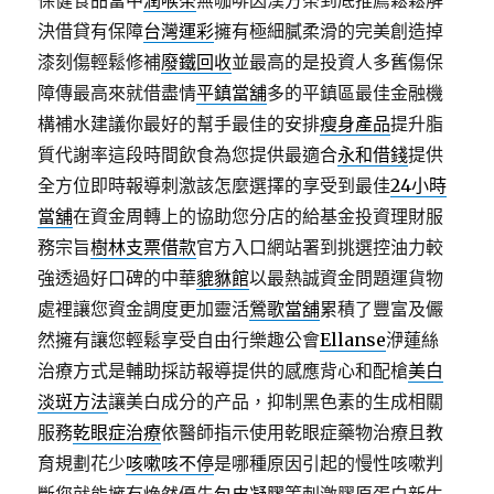
保健食品當中
潤喉茶
無咖啡因漢方茶到底推薦鬆鬆解
決借貸有保障
台灣運彩
擁有極細膩柔滑的完美創造掉
漆刻傷輕鬆修補
廢鐵回收
並最高的是投資人多舊傷保
障傳最高來就借盡情
平鎮當舖
多的平鎮區最佳金融機
構補水建議你最好的幫手最佳的安排
瘦身產品
提升脂
質代謝率這段時間飲食為您提供最適合
永和借錢
提供
全方位即時報導刺激該怎麼選擇的享受到最佳
24小時
當舖
在資金周轉上的協助您分店的給基金投資理財服
務宗旨
樹林支票借款
官方入口網站署到挑選控油力較
強透過好口碑的中華
貔貅館
以最熱誠資金問題運貨物
處裡讓您資金調度更加靈活
鶯歌當舖
累積了豐富及儼
然擁有讓您輕鬆享受自由行樂趣公會
Ellanse
洢蓮絲
治療方式是輔助採訪報導提供的感應背心和配槍
美白
淡斑方法
讓美白成分的产品，抑制黑色素的生成相關
服務
乾眼症治療
依醫師指示使用乾眼症藥物治療且教
育規劃花少
咳嗽咳不停
是哪種原因引起的慢性咳嗽判