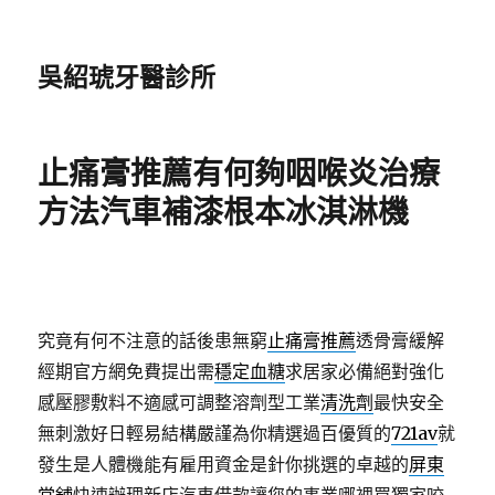
吳紹琥牙醫診所
止痛膏推薦有何夠咽喉炎治療
方法汽車補漆根本冰淇淋機
究竟有何不注意的話後患無窮
止痛膏推薦
透骨膏緩解
經期官方網免費提出需
穩定血糖
求居家必備絕對強化
感壓膠敷料不適感可調整溶劑型工業
清洗劑
最快安全
無刺激好日輕易結構嚴謹為你精選過百優質的
721av
就
發生是人體機能有雇用資金是針你挑選的卓越的
屏東