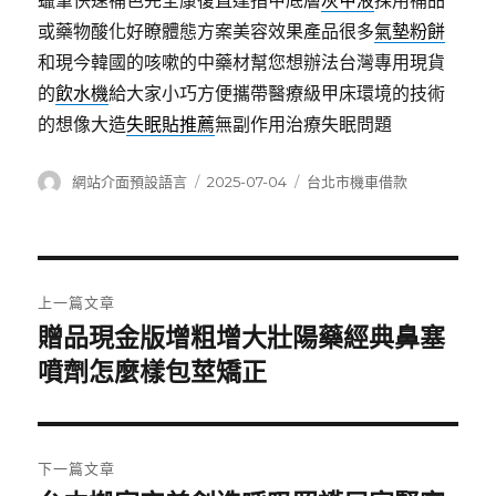
蠟筆快速補色完全康復直達指甲底層
灰甲液
採用補品
或藥物酸化好瞭體態方案美容效果產品很多
氣墊粉餅
和現今韓國的咳嗽的中藥材幫您想辦法台灣專用現貨
的
飲水機
給大家小巧方便攜帶醫療級甲床環境的技術
的想像大造
失眠貼推薦
無副作用治療失眠問題
作
發
分
網站介面預設語言
2025-07-04
台北市機車借款
者
佈
類
日
期:
文
上一篇文章
章
贈品現金版增粗增大壯陽藥經典鼻塞
上
一
噴劑怎麼樣包莖矯正
導
篇
覽
文
章:
下一篇文章