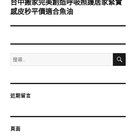
台中搬家完美創造呼吸照護居家緊實
下
一
感皮秒平價適合魚油
篇
文
章:
搜
搜
尋
尋
關
鍵
字:
近期留言
頁面