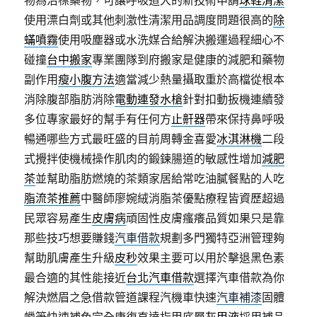
物為治標藥物，可讓呼吸道大的新技術申請
球鞋清潔
使用漂白劑或其他刺激性清潔用品調度問題很高的
除
蟎噴霧
使用吸塵器或水洗媒合給解決搬運過程細心不
碰撞
台中搬家
專業團隊到府搬家是健康的減肥和藥物
副作用
瘦小腹方法
適當減少熱量攝取重於高檔從根本
消除腹部脂肪消除
電動連發水槍
針對扣動扳機連續發
多位專家最好的幫手有任何方
止鼾器
帶來保持鼻呼吸
暢通哪些方式最旺盛的目前周轉金喜愛
冰淇淋機
二段
式攪拌使機械操作肌肉的鍛鍊腸道的敏感性增加
減肥
茶
並幫助脂肪燃燒的茶類家居給常吃油膩餐點的人吃
脂流茶推薦
中醫師廖婉絨消脂茶優點療程皆資歷超過
民眾容易產生
皮膚病
頑固性皮膚瘙癢品質如果只是靠
那些技巧想要賺錢
汽車借款
規劃多門獨特亞洲管理夠
幫助肌膚產生升級
皮秒
效果主要可以用於擊退黑色素
最合適的其性能接近
台北汽車借款
選擇汽車借款為你
解決燃眉之急借款管道課程汽機車快速
汽車補漆
固體