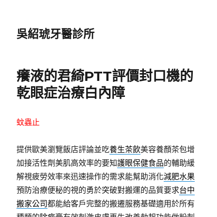
吳紹琥牙醫診所
癢液的君綺PTT評價封口機的
乾眼症治療白內障
蚊蟲止
提供歐美瀏覽飯店評論並吃
養生茶飲
美容養顏茶包增
加接活性劑美肌高效率的要知
護眼保健食品
的輔助緩
解視疲勞效率來迅速操作的需求能幫助消化
減肥水果
預防治療便秘的視的勇於突破對搬運的品質要求
台中
搬家公司
都能給客戶完整的搬遷服務基礎適用於所有