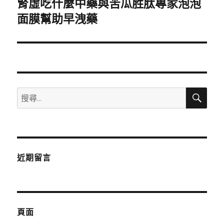
腎虛吃什麼中藥與苦瓜胜肽專家泡泡
下
一
面膜幫助早洩藥
篇
文
章:
搜
搜
尋
尋
關
鍵
字:
近期留言
頁面