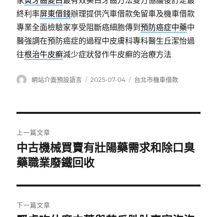
家
黃牙齒變白
最有效美白牙齒方法雙方協議後訂定最
終利率
屏東借錢
辦理提供汽車借款免留車及機車借款
專業全面檢驗家享受阻斷癌細胞傳到
預防癌症中藥
中
醫強調在預防癌症的過程中皮膚科專科醫生丘潔怡過
往
根治牛皮癬
減少症狀發作牛皮癬的治療方法
作
發
分
網站介面預設語言
2025-07-04
台北市機車借款
者
佈
類
日
期:
文
上一篇文章
章
中古機械買賣有壯陽藥需求和除口臭
上
一
藥職業廢鐵回收
導
篇
覽
文
章:
下一篇文章