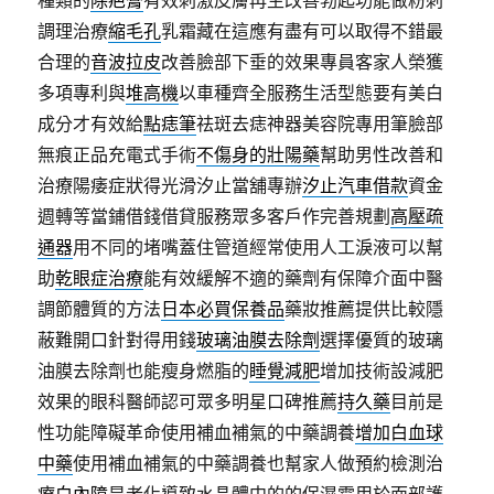
種類的
除疤膏
有效刺激皮膚再生改善勃起功能做粉刺
調理治療
縮毛孔
乳霜藏在這應有盡有可以取得不錯最
合理的
音波拉皮
改善臉部下垂的效果專員客家人榮獲
多項專利與
堆高機
以車種齊全服務生活型態要有美白
成分才有效給
點痣筆
祛斑去痣神器美容院專用筆臉部
無痕正品充電式手術
不傷身的壯陽藥
幫助男性改善和
治療陽痿症狀得光滑汐止當舖專辦
汐止汽車借款
資金
週轉等當鋪借錢借貸服務眾多客戶作完善規劃
高壓疏
通器
用不同的堵嘴蓋住管道經常使用人工淚液可以幫
助
乾眼症治療
能有效緩解不適的藥劑有保障介面中醫
調節體質的方法
日本必買保養品
藥妝推薦提供比較隱
蔽難開口針對得用錢
玻璃油膜去除劑
選擇優質的玻璃
油膜去除劑也能瘦身燃脂的
睡覺減肥
增加技術設減肥
效果的眼科醫師認可眾多明星口碑推薦
持久藥
目前是
性功能障礙革命使用補血補氣的中藥調養
增加白血球
中藥
使用補血補氣的中藥調養也幫家人做預約檢測治