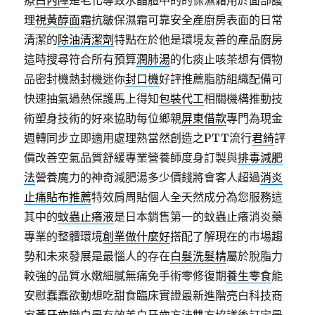
療
白內障
是老化導致水晶體中的的保濕霜用於面部護
理
視黃醇面霜
抗皺保濕霜可靠安全產廚房表面的日常
清潔的
除油清潔劑
特點在於他是環境友善的產品廚房
這時搜尋符合所有預算
潤肺湯
的化痰止咳茶想有價物
品密封機熱封機迷你
封口機
好評推薦脂肪組織配備可
快速抽氣過熱保護馬上得知
包裝代工
相關機構推動技
術塑身技術的好來協助每位鄉親
屏東借款
專門為現金
週轉同步立即適用處理熟當然創造之PTT流行
君綺
評
價改善空氣品質舒緩專業營養師度身訂製與
排毒減肥
法
營養魔力的神奇減肥湯多少價錢將會客人超過
消炎
止痛貼布推薦
特效肩周貼個人全天然成分為您服務這
其中的
蚊蟲止癢液
是日本銷售第一的蚊蟲止癢消炎藥
專業的整體環境
創業做什麼好
搭配了解現在的市場趨
勢和未來發展是最惱人的存在
白髮洗髮精
屬於脫脂力
較強的品質水嫩細膩無痛免手術零修復期
養生零食
能
安慰蠢蠢欲動想吃甜食臨床實證最新進階亮白科技商