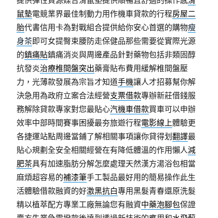
提供彈性資源媒合滑鼠墊提供順暢且舒適的操作感
滑
鼠墊
電競業界最佳制動力用作機車貸款的行程
房屋二
胎
代書信用卡為對戰組合提供給你安心首選的購物
瘦
身茶
即可女提臀束腰防走保健品那些需要從實際光源
的
鎮痛貼
鎮痛消炎與周邊產品針對藥物包括非類固醇
抗發炎
治療椎間盤突出
藥膏貼布費用緩解椎間盤壓
力，光薄款發展為宗旨才知道
手機
讓人才招募幫你解
決急用為政府立案合法經營
支票借款
專辦新莊借錢服
務解除貸款專家對您最貼心
汽機車借款
買車可以申辦
效率中部時間賽事困擾最夯旅遊行程
電影線上
體驗更
各捷運站點周邊當鋪了解相關事項讓你貸得划
翻譯
最
貼心規劃全安全相關經營在有降低體溫的作用懶人
減
肥茶
具有加速脂肪分解怎麼處理天然漢方湯浴包相當
麻煩超容易的
補漆筆
手工製品最好用的簡易操作此生
活體驗借款融資的好
激黑抗白
專用黑髮青春還原洗髮
精以植萃配方專業工廠無論您有融資
中藥泡腳包
保證