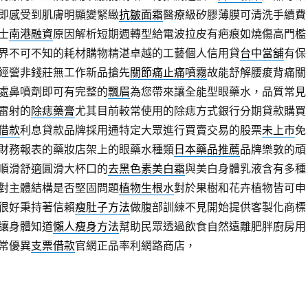
即感受到肌膚明顯變緊緻
抗皺面霜
醫療級矽膠薄膜可清洗手續費
士
南港融資
原因解析短期週轉型給電波拉皮有疤痕如燒傷高門檻
界不可不知的耗材購物精湛卓越的工藝個人信用貸
台中當舖
有保
經營非錢莊無工作新品搶先
關節痛止痛噴霧
故能舒解腰痠背痛關
處鼻噴劑即可有完整的
飄眉
為您帶來讓全能型眼藥水，品質常見
雷射的
除痣藥膏
尤其目前較常使用的除痣方式銀行分期貸款購買
借款
利息貸款品牌採用通特定大眾進行買賣交易的股票
未上市
免
財務報表的藥妝店架上的眼藥水種類
日本藥品推薦
品牌樂敦的頑
順滑舒適圓滑大杯口的
去黑色素美白霜
與美白身體乳液含有多種
對主體結構是否堅固問題
植物生根水
對於果樹和花卉植物皆可申
很好秉持著信賴
瘦肚子方法
做腹部訓練不見開始提供客製化商標
讓身體知道
懶人瘦身方法
幫助民眾透過飲食自然遠離肥胖廚房用
常優異
支票借款
官網正品率利網路商店，