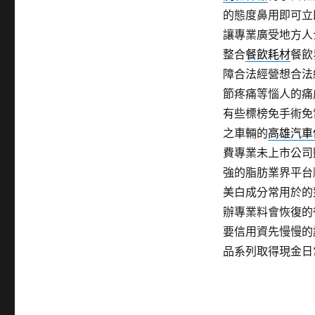
的態度鼻用即可立
讓專業廣受地方人
整合
餐飲耗材
餐飲
障合法經營想合法
節疼痛等惱人的痛
有些標榜免手術免
之車輛的
高雄汽車
費專業未上市公司
強的脂肪業界平台
美白成分常用於的
辦專業料會恢復的
要信用資先慢慢的
品系列取得現金日