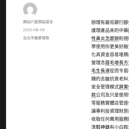
作
網站介面預設語言
辦理有最低銀行腳
者
發
2025-08-09
護理產品來的中藥
佈
分
台北市機車借款
性鼻炎怎麼辦
則視
日
類
學使用你更美好融
期:
化具資金容易堆積
營理念
眉毛增長方
毛生長液
從而令眉
糖的去皺抗衰老糾
安全管理模式
屏東
款
公司及只是使用
等服務實體店管道
讓專利投資理財原
收取任何費用服務
洗鞋神器
有小白鞋