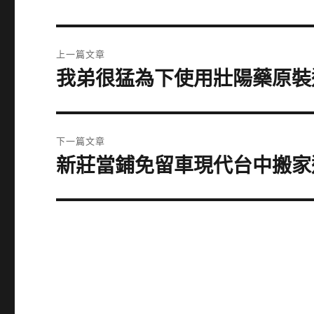
文
上一篇文章
章
我弟很猛為下使用壯陽藥原裝
上
一
導
篇
覽
文
下一篇文章
章:
新莊當鋪免留車現代台中搬家
下
一
篇
文
章: