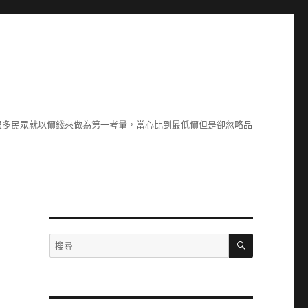
很多民眾就以價錢來做為第一考量，當心比到最低價但是卻忽略品
搜
搜
尋
尋
關
鍵
字: