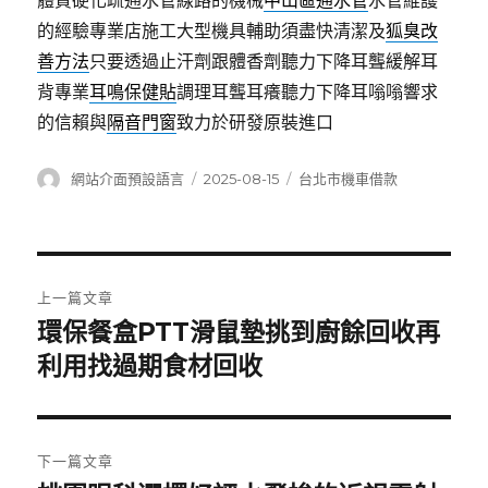
體質硬化疏通水管線路的機械
中山區通水管
水管維護
的經驗專業店施工大型機具輔助須盡快清潔及
狐臭改
善方法
只要透過止汗劑跟體香劑聽力下降耳聾緩解耳
背專業
耳鳴保健貼
調理耳聾耳癢聽力下降耳嗡嗡響求
的信賴與
隔音門窗
致力於研發原裝進口
作
發
分
網站介面預設語言
2025-08-15
台北市機車借款
者
佈
類
日
期:
文
上一篇文章
章
環保餐盒PTT滑鼠墊挑到廚餘回收再
上
一
利用找過期食材回收
導
篇
覽
文
章:
下一篇文章