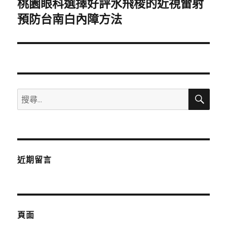
桃園眼科選擇好評水飛梭的近視雷射
下
一
預防台南白內障方法
篇
文
章:
搜
搜
尋
尋
關
鍵
字:
近期留言
頁面