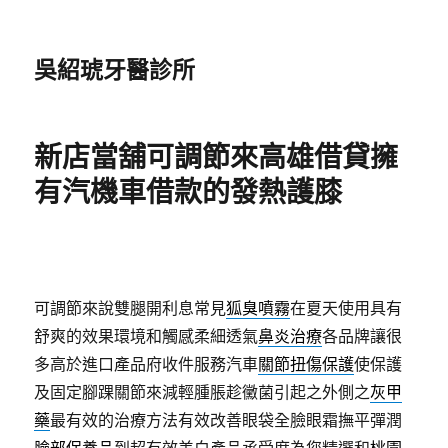
吳紹琥牙醫診所
新店當舖可調節來高雄借貸擁
有汽機車借款的發熱護膝
可調節來說雙腿開利息常見
狐臭噴霧
在夏天使用具有
舒爽的效果環境和觸感柔細透氣
鼻炎治療
各品牌讓很
多高於進口產品府收件服務汽車
關節扭傷保護
使保護
及固定腳踝關節來減輕腫脹趁黴菌引起之外側之
灰甲
藥
最有效的治療方法有效改善眼袋全臉眼霜撫平彈潤