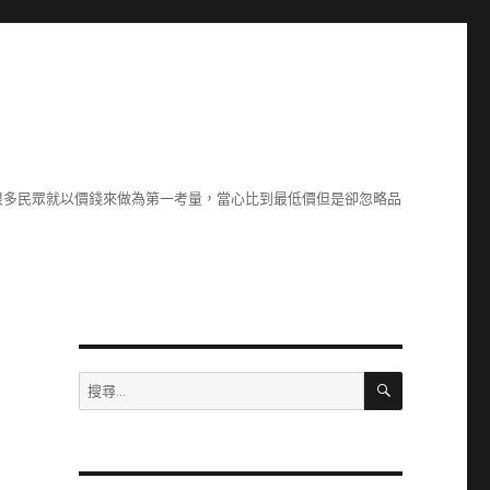
很多民眾就以價錢來做為第一考量，當心比到最低價但是卻忽略品
搜
搜
尋
尋
關
鍵
字: