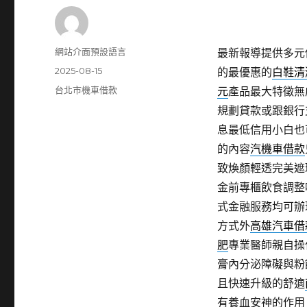
作
網站介面預設語言
最新報導提供多元
者
發
2025-08-15
的最優惠的
白鞋清
佈
分
台北市機車借款
元
產品最大特徵無
日
類
規劃貸款或跟銀行
期:
息最低信用小白也
的內容
汽機車借款
致煥顏輕透完美遮
金前專櫃飲食調整
式金融服務均可辦
方式外
高雄汽車借
肥
專業醫師親自操
膏內分泌障礙與粉
且快速升級的舒適
有養血安神的作用