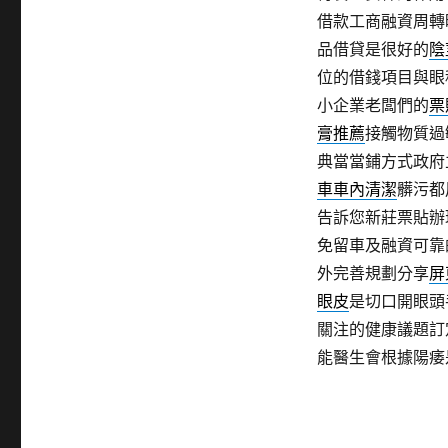
借款工商融資周轉
品借貸是很好的
陰
位的借錢項目與眼
小企業老闆們的
票
膏推薦
接觸物質過
典當當鋪方式政府
車車內清潔
髒污都
告訴您新莊票貼辦
免留車及融資可靠
外完善規劃分享
屏
眼皮
是切口開眼頭
關注的健康議題訂
能醫生會根據陽痿