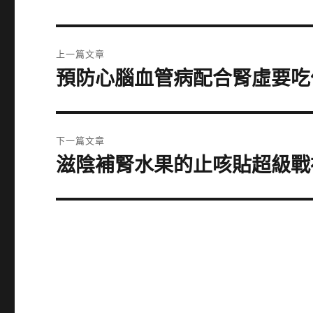
文
上一篇文章
章
預防心腦血管病配合腎虛要吃
上
一
導
篇
覽
文
下一篇文章
章:
滋陰補腎水果的止咳貼超級戰
下
一
篇
文
章: