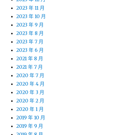
2023 年 11 月
2023 年 10 月
2023 年 9 月
2023 年 8 月
2023 年 7 月
2023 年 6 月
2021 年 8 月
2021 年 7 月
2020 年 7 月
2020 年 4 月
2020 年 3 月
2020 年 2 月
2020 年 1 月
2019 年 10 月
2019 年 9 月
2019 年 8 月