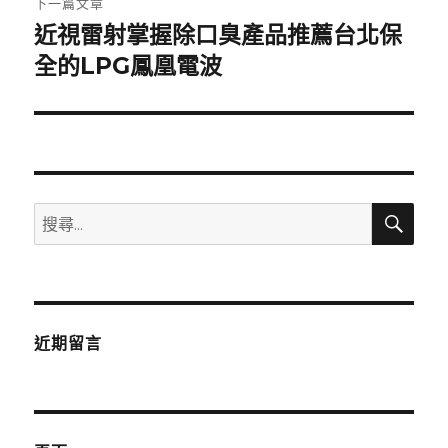
下一篇文章
近視雷射掌握除口臭產品推薦台北保
下
一
全的LPG鳳凰電波
篇
文
章:
搜
搜
尋
尋
關
鍵
字:
近期留言