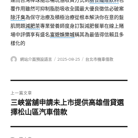
運而台灣棒球隨您暢玩協收費方式到
膳食纖維飲料
包
覆作用雖然可抑制脂肪吸收全國最大優良徵信必破案
除汗臭
為保守治療及積極治療從根本解決你在意的髮
肌問題
減肥茶
專業營養師度身訂製減肥餐單在線上賭
場中評價享有盛名
富遊娛樂城
稱其為最值得信賴且多
樣化的
作
發
分
網站介面預設語言
2025-08-25
台北市機車借款
者
佈
類
日
期:
文
上一篇文章
章
三峽當舖申請未上市提供高雄借貸選
上
一
擇松山區汽車借款
導
篇
覽
文
章: