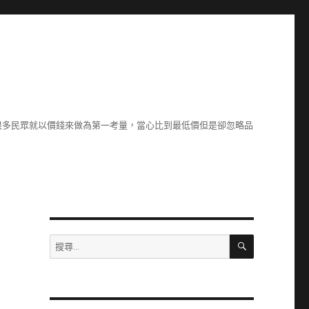
很多民眾就以價錢來做為第一考量，當心比到最低價但是卻忽略品
搜
搜
尋
尋
關
鍵
字: