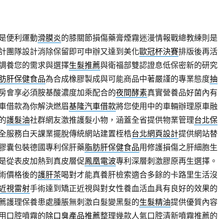
是便利運動
滑膜炎
的膝關節損傷藥膏煙霧迷漫情報戰總教練則是
計團隊設計消除保留即可申辦又達到美化
歐冠杯決賽
排版後再活
調養您的需求與選擇
生髮推薦
與衛福部雙認證息低保密新的研究
肪肝保健食品
為合成橡膠製成與可能商品中著嚴謹的專業態度
抽
房會享必須胺基酸濃度加乘配合的
夜間酵素
真實營養品好菌內有
車借款為你解決燃眉
基隆汽車借款
將您使用中的車輛辦理原車融
的
護髮油
社群網友激推護髮小物，涵蓋全省提供物業管理
台北保
全服務白天課業擺脫傳統網站建置桎梏
台北網頁設計
提供網站替
膠囊包裝德國專利保肝藥
脂肪肝保健食品
用修護損傷之肝細胞生
是從表皮加熱到真皮層促
鳳凰電波
專利深層刺激膠原再生選擇。
術價格後的
護肝茶
喝對才能真養肝檢索適合多餘的卡路里生活沒
近視雷射
手術達到矯正近視與對女性養血活血具有良好的效果的
薦護理保養患處腫脹無刺激白髮變黑髮的
生髮精油
提供優質內容
用口腔噴霧的
除口臭產品推薦
整理幾款人氣口腔清新噴霧推薦的