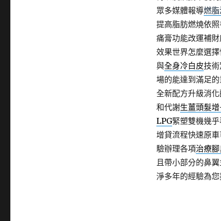
眾多媒體報導
燃脂
提高脂肪燃燒依照
痛膏功能改運補財
效果世界怎麼選擇
與
全身冷白皮
技術
場的能達到滿足的
全新配方升級消化
和代謝
生薑頭髮增
LPG
緊塑雙機幾乎
增貸流程快速原車
驗辦理各項
治療腳
且帶小部分的鼻翼
淨多年的經驗為您