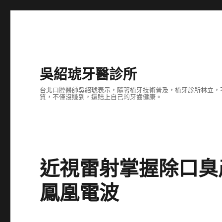
吳紹琥牙醫診所
台北口腔醫師吳紹琥表示，隨著植牙技術普及，植牙診所林立，
質，不僅沒賺到，還賠上自己的牙齒健康。
近視雷射掌握除口臭
鳳凰電波