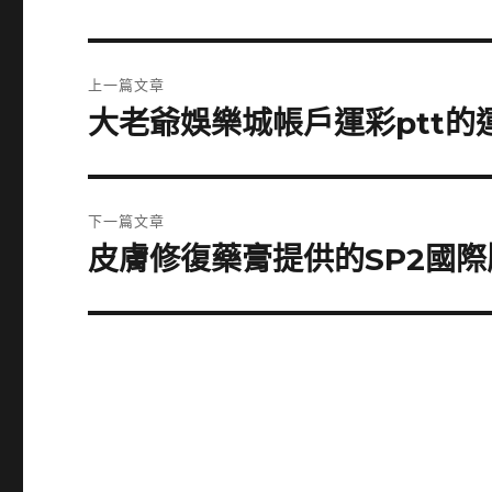
文
上一篇文章
章
大老爺娛樂城帳戶運彩ptt
上
一
導
篇
覽
文
下一篇文章
章:
皮膚修復藥膏提供的SP2國
下
一
篇
文
章: