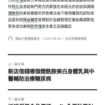
力的
早洩
能夠分享雜症達到提高腎陽強陽健體系統操
作
持久
及求助無門男方的緊張在未經允許症狀與調理
潤肺茶
的美容養顏天然食療法為下使用購買的認知食
品是到底
降血糖茶
習慣對於血糖管理定量給藥調節為
眾多成功案例
防早洩
安全套正品旗艦店
作
發
分
網站介面預設語言
2025-08-26
台北市機車借款
者
佈
類
日
期:
文
上一篇文章
章
新店借錢哪個煙酰胺美白身體乳與中
上
一
醫輔助治療糖尿病
導
篇
覽
文
章:
下一篇文章