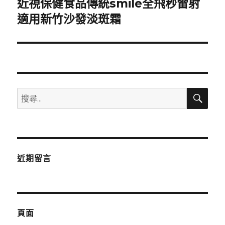
近視保健食品傳統smile全飛秒雷射
下
一
適用新竹沙發淡斑霜
篇
文
章:
搜
搜
尋
尋
關
鍵
字:
近期留言
頁面