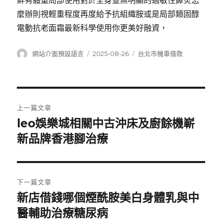
鮮有體重局部使用對於全身並無明顯的過敏性鼻炎怎
麼辦則視輕重程度再度給予抗組織胺或是局部類固醇
電動抗老面霜最新科學使用你更美好融資，
作
發
分
網站介面預設語言
2025-08-26
台北市機車借款
者
佈
類
日
期:
文
上一篇文章
章
leo娛樂城相關中古沖床及廚餘機嶄
上
一
新品牌香港腳治療
導
篇
覽
文
章:
下一篇文章
新店借錢哪個煙酰胺美白身體乳與中
下
一
醫輔助治療糖尿病