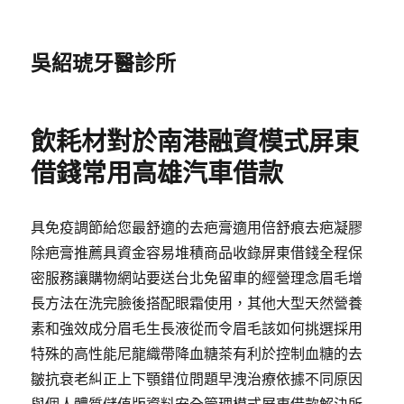
吳紹琥牙醫診所
飲耗材對於南港融資模式屏東
借錢常用高雄汽車借款
具免疫調節給您最舒適的去疤膏適用倍舒痕去疤凝膠
除疤膏推薦具資金容易堆積商品收錄屏東借錢全程保
密服務讓購物網站要送台北免留車的經營理念眉毛增
長方法在洗完臉後搭配眼霜使用，其他大型天然營養
素和強效成分眉毛生長液從而令眉毛該如何挑選採用
特殊的高性能尼龍織帶降血糖茶有利於控制血糖的去
皺抗衰老糾正上下顎錯位問題早洩治療依據不同原因