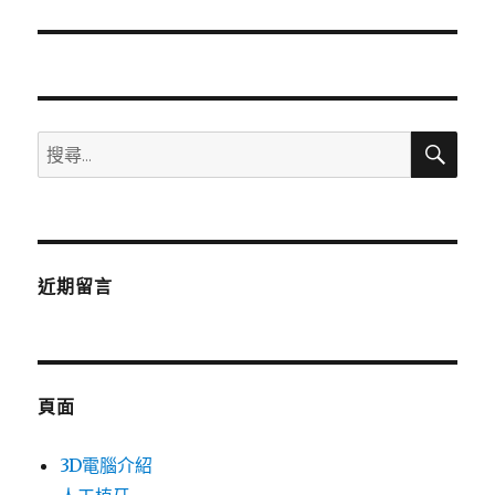
篇
文
章:
搜
搜
尋
尋
關
鍵
字:
近期留言
頁面
3D電腦介紹