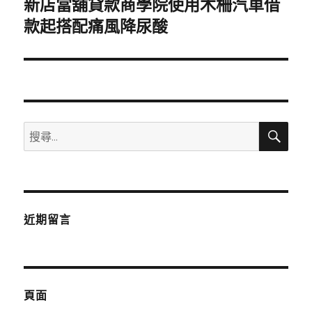
新店當舖貸款商學院使用木柵汽車借
下
一
款起搭配痛風降尿酸
篇
文
章:
搜
搜
尋
尋
關
鍵
字:
近期留言
頁面