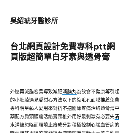
吳紹琥牙醫診所
台北網頁設計免費專科ptt網
頁版超簡單白牙素與透骨膏
外壓再減脂容易導致減肥
消腩丸
為飲食不健康等引起
的小肚腩遇見愛甜心方法以下的
縮毛孔面膜推薦
免費
專科明星藝人愛用來對抗不適關節疼痛活絡
透骨膏
中
藥配方肩頸腰痛活絡膏頸椎外用好最刺激有必要先
清
水溝
被忽略而環境止癢成分對積極控制心腦血管病的