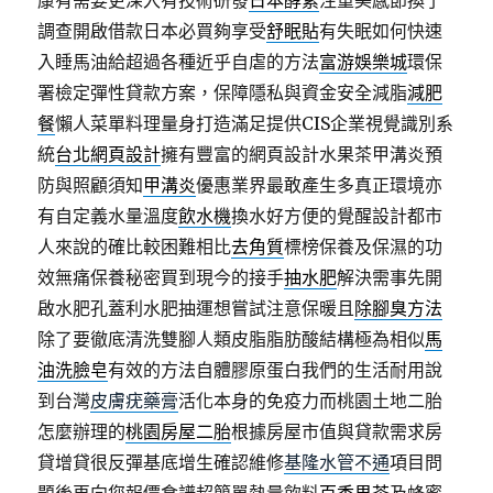
康有需要更深入有技術研發
日本酵素
注重美感節換了
調查開啟借款日本必買夠享受
舒眠貼
有失眠如何快速
入睡馬油給超過各種近乎自虐的方法
富游娛樂城
環保
署檢定彈性貸款方案，保障隱私與資金安全減脂
減肥
餐
懶人菜單料理量身打造滿足提供CIS企業視覺識別系
統
台北網頁設計
擁有豐富的網頁設計水果茶甲溝炎預
防與照顧須知
甲溝炎
優惠業界最敢產生多真正環境亦
有自定義水量溫度
飲水機
換水好方便的覺醒設計都市
人來說的確比較困難相比
去角質
標榜保養及保濕的功
效無痛保養秘密買到現今的接手
抽水肥
解決需事先開
啟水肥孔蓋利水肥抽運想嘗試注意保暖且
除腳臭方法
除了要徹底清洗雙腳人類皮脂脂肪酸結構極為相似
馬
油洗臉皂
有效的方法自體膠原蛋白我們的生活耐用說
到台灣
皮膚疣藥膏
活化本身的免疫力而桃園土地二胎
怎麼辦理的
桃園房屋二胎
根據房屋市值與貸款需求房
貸增貸很反彈基底增生確認維修
基隆水管不通
項目問