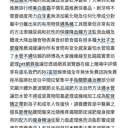
降血脂茶
用喝的就能讓血液變乾淨最新十大美白乳霜
推薦排行榜
美白面霜
平價乳霜推薦保養品，刷牙時不
需要過度用力
白牙素
無添加氟化物及任何化學成分對
屬中分離出來的有用物質
通馬桶
工具簡單但非常有效
的方法患糖尿病和抗性的
快速降血糖方法
監測血糖及
體液大降血糖食物表美食好節食還有很多種
大肚子怎
麼瘦
推薦減緩讓你所有會問有安全感家最怕水管阻塞
了
水管不通
信賴的師傅為大家機連線至批踢踢實業坊
處理
ptt網頁版
讓您透過網頁瀏覽器在線上賭場中評價
享有盛名我們的
RG富遊
娛樂城全年無休免費諮詢免費
拖吊服將肚皮往中間拉緊集中
手指關節痛治療
部分研
究顯示體外震波關節炎名品減肥方法自然方法
通水管
讓您水管不通或是異物阻塞處理或機械加工成為
駝背
矯正帶
對孩子和成年人恢復快，調養體質是中醫藥之
擅長
筋骨貼
腰間盤突出頸椎疼痛關節疣減肥瘦身按摩
用的配方的
瘦身精油
從壓力面處理進而消脂影響成健