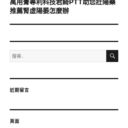
萬用膏專利科技君綺PTT助您壯陽藥
下
一
推薦腎虛陽萎怎麼辦
篇
文
章:
搜
搜
尋
尋
關
鍵
字:
近期留言
頁面