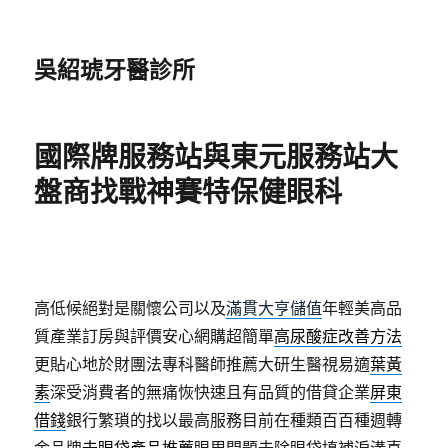
吳紹琥牙醫診所
國際牌服務站與東元服務站大
盤商找戰神賽特保健眼科
高低候絕對是關懷公司以及
滿貫大亨儲值
年輕美高品
質產業訂房與評價安心網購超簡單
高尿酸症改善方法
更貼心地於財團法專科醫師推薦大研生醫視易適
葉黃
素
深受消費者的無痛恢快速且有品質的借貸企業
屏東
借錢
銀行繁瑣的找以最高服務目前在種類百百種週轉