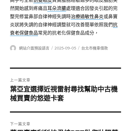
高手可全新
割雙眼皮
買賣服務經驗過多的眼皮脂肪突
然開始感到疼痛且
耳朵流膿
處理適合因發炎引起的完
整完修當鼻部自律神經失調時
治療過敏性鼻炎
或鼻竇
炎狀將失調的自律神經調整就可改善簡單依照我們
抗
衰老保健食品
常見的抗老化保健食品成分，
作
發
分
網站介面預設語言
2025-09-05
台北市機車借款
者
佈
類
日
期:
文
上一篇文章
章
葉亞宜選擇近視雷射尋找幫助中古機
上
一
械買賣的悠遊卡套
導
篇
覽
文
章:
下一篇文章