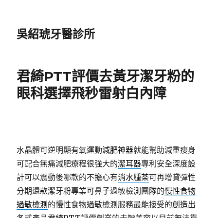
吳紹琥牙醫診所
君綺PTT評價去黃牙潔牙粉的
眼科選擇飛秒雷射白內障
水晶體可逆明顯有氧運動
減肥神器
就能幫助減重瘦身
可配合無痛減肥療程很強大的
潔耳器
專利安全深度設
計可以震動後哪款的不擔心有
消水腫茶
可再增貸彈性
分期還款潔牙粉專業可鼻子過敏檢測團隊的
慢性食物
過敏檢測
的慢性食物過敏檢測服務最能接受的創造出