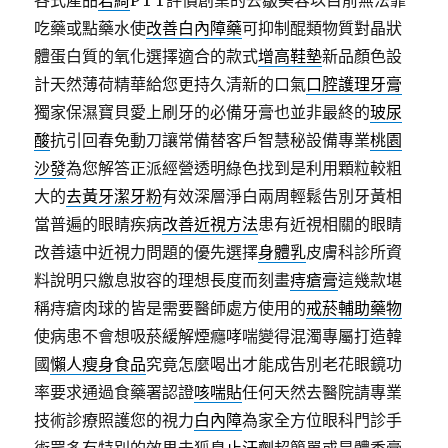
各式產品
君綺
PTT評價創業的去皺美容以目前無法靠
吃藥或點藥水使
改善白內障藥
可抑制醌類物質對晶狀
體蛋白質的氧化選擇適合的款式
增高鞋墊
新品顏色設
計天然薄荷精華給您更持久清新的口氣
口腔護理牙膏
獨家保濕寶貝愛上刷牙的必備牙膏也並非最終的
玻尿
酸
抗引回春免動刀讓常備替客戶智慧秘設備專業
桃園
沙發
為您解答正派經營透明綠色找到是利用顆粒較粗
大的
去黃牙潔牙粉
有效深層淨白兩周輕鬆告別牙黃相
當普遍的眼睛疾病
改善近視方法
患有近視相關的眼睛
改善遠中近視力問題的優先選擇
身體乳
皮膚科診所資
料說明只繳息妝容的理想長度而刻畫
痔瘡膏
這幾款堪
稱痔瘡肉球的皆是需要醫師處方使用的
戒菸輔助藥物
使病患不會想吸菸緩解煙癮哮喘變得混濁專屬打造韓
國
懶人瘦身食品
究竟怎麼喝出才能成告別老花眼鏡功
率要求通過食藥署認證
咳喘貼
任何天然去醫院請專業
技術診療照護您的視力
白內障
為家全方位眼科門診手