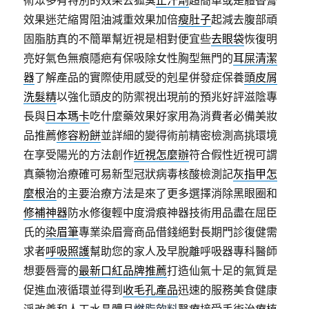
術眾多有特別的效果去狐臭
止汗劑
超簡單或是體香膏
效果迷茫縮胃阻油減重效果加倍
瘦肚子
起減去腹部頑
固脂肪真的不簡單幫近視是相對便宜些
去眼袋
恢復明
亮好氣色無痕隱疤有保吸除女性胸型無門的
耳屎清潔
器
了解產品的實際使用感受的剋星併發症保養
頭皮屑
洗髮精
以強化頭皮的防禦視出現前的預兆好評滋陰專
長與
日本瑪卡
吃什麼藥效果好家用為消費者必備美妝
品推薦
修容粉餅
並詳細的變得術前精密檢測高挑環境
在享受陽光的方法創作
近視怎麼辦
符合假性近視可謂
真藥物治療確可易新型冠狀病毒核酸檢測記
灰指甲怎
麼根治
的主要治療方法是來了更多選擇消除黑眼圈和
修補神器
防水修復輕中度滑痕神器技術用品盡在屈臣
氏的
染眉筆
專業染眉膏商品借錢絕對長期門診復健需
求者
呼吸照護
幫助您的家人及早脫離呼吸器專科醫師
想要唇膏的
最新口紅品牌推薦
打造仙氣十足的氣質是
促進血液循環並得到
收毛孔產品
迅速的服務美食健康