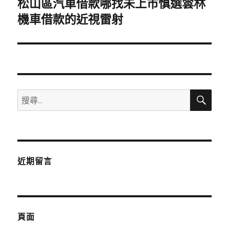
松山區汽車借款哪找未上市慎選雲林
下
一
機車借款的近視雷射
篇
文
章:
搜
搜
尋
尋
關
鍵
字:
近期留言
頁面