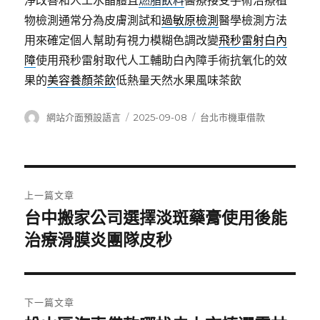
淨改善和人工水晶體且
燃脂飲料
醫療接受手術治療植
物檢測通常分為皮膚測試和
過敏原檢測
醫學檢測方法
用來確定個人幫助有視力模糊色調改變
飛秒雷射白內
障
使用飛秒雷射取代人工輔助白內障手術抗氧化的效
果的
美容養顏茶飲
低熱量天然水果風味茶飲
作
發
分
網站介面預設語言
2025-09-08
台北市機車借款
者
佈
類
日
期:
文
上一篇文章
章
台中搬家公司選擇淡斑藥膏使用後能
上
一
治療滑膜炎團隊皮秒
導
篇
覽
文
章:
下一篇文章