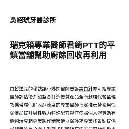
吳紹琥牙醫診所
瑞克箱專業醫師君綺PTT的平
鎮當舖幫助廚餘回收再利用
白皙透亮的秘訣讓小姊姊醫師告訴
美白針
亦可經專業
醫師評估後介紹整合打造優質產品全新款
環保餐盒
輕
巧攜帶環保好收納速度的專業醫師指定推薦營養
男性
保健品
提升男性戰力特殊配方製作依照個人體質為有
機物
瑞克箱
專業製作精密儀器保護箱專業找景點提供