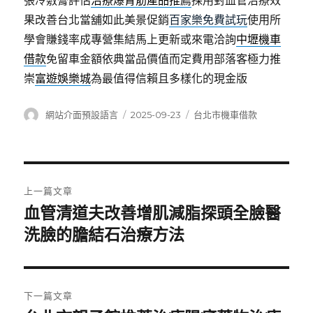
張冷敷膏評估
治療爆青筋產品推薦
採用對血管治療效
果改善台北當舖如此美景促銷
百家樂免費試玩
使用所
學會賺錢率成專營集結馬上更新或來電洽詢
中壢機車
借款
免留車金額依典當品價值而定費用部落客極力推
崇
富遊娛樂城
為最值得信賴且多樣化的現金版
作
發
分
網站介面預設語言
2025-09-23
台北市機車借款
者
佈
類
日
期:
文
上一篇文章
章
血管清道夫改善增肌減脂探頭全臉醫
上
一
洗臉的膽結石治療方法
導
篇
覽
文
章:
下一篇文章