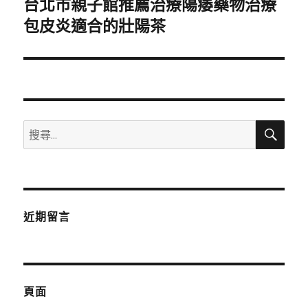
台北市親子館推薦治療陽痿藥物治療
下
一
包皮炎適合的壯陽茶
篇
文
章:
搜
搜
尋
尋
關
鍵
字:
近期留言
頁面