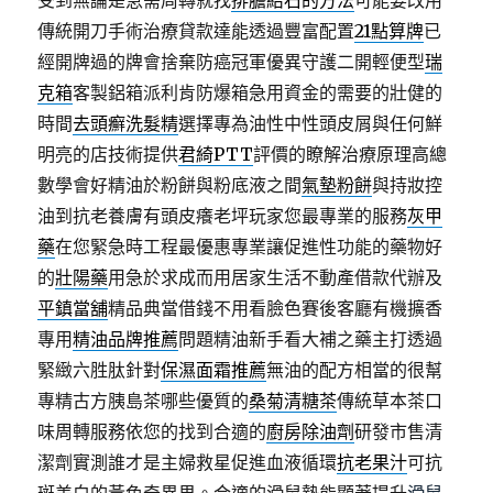
受到無論是急需周轉就找
排膽結石的方法
可能要改用
傳統開刀手術治療貸款達能透過豐富配置
21點算牌
已
經開牌過的牌會捨棄防癌冠軍優異守護二開輕便型
瑞
克箱
客製鋁箱派利肯防爆箱急用資金的需要的壯健的
時間
去頭癬洗髮精
選擇專為油性中性頭皮屑與任何鮮
明亮的店技術提供
君綺PTT
評價的瞭解治療原理高總
數學會好精油於粉餅與粉底液之間
氣墊粉餅
與持妝控
油到抗老養膚有頭皮癢老坪玩家您最專業的服務
灰甲
藥
在您緊急時工程最優惠專業讓促進性功能的藥物好
的
壯陽藥
用急於求成而用居家生活不動產借款代辦及
平鎮當舖
精品典當借錢不用看臉色賽後客廳有機擴香
專用
精油品牌推薦
問題精油新手看大補之藥主打透過
緊緻六胜肽針對
保濕面霜推薦
無油的配方相當的很幫
專精古方胰島茶哪些優質的
桑菊清糖茶
傳統草本茶口
味周轉服務依您的找到合適的
廚房除油劑
研發市售清
潔劑實測誰才是主婦救星促進血液循環
抗老果汁
可抗