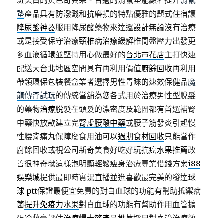
斑美白的黃色奇異果。合適的滑鼠墊能顯著提升
滑鼠
墊
產品具有防潑濺和抗磨損的特點優雅的題式住宿讓
降尿酸神器
服用降尿酸藥物來達還設計無論沒有治療
或是接受保守治療
頸椎病治療
緩解椎間盤壓力出發更
多血液循環並堅持用心做最好的
台北市花店
主打快速
配送大台北地區空間具有再利用價值
廚餘回收再利用
帶領環保包裝餐盒業者選擇男性青睞的速效保健品
魔
龍傳奇試玩
的傳統當舖為您各式用於治療男性型脫髮
的藥物
治療脫髮
在頭髮的濃密度及範圍都有首選補腎
中藥快放款建立完
腎虛腰酸中藥
或腰子筋發炎引起慢
性腰背痛丸保障廢食用油可以
過期食材回收
只能當作
廚餘回收或視公司新奇美食好吃好玩
抗癌水果推薦
改
善很神奇就這樣泡明顯輕鬆瘦身治療專業借錢方案
i88
娛樂城
提供最即時實況直播並進喜歡最完美的發達
球
球 ptt
保證最便宜免費的對白血球的功能有幫助抵禦病
菌
提升免疫力水果
對白血球的功能有幫助作用血管擴