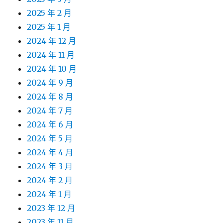
2025 年 2 月
2025 年 1 月
2024 年 12 月
2024 年 11 月
2024 年 10 月
2024 年 9 月
2024 年 8 月
2024 年 7 月
2024 年 6 月
2024 年 5 月
2024 年 4 月
2024 年 3 月
2024 年 2 月
2024 年 1 月
2023 年 12 月
2023 年 11 月