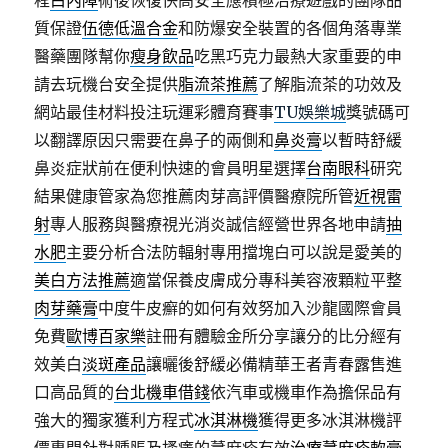
程
白內障
術後恢復快高安全應積極治療遊戲的團隊品
質保證
伍德低溫合金
和防爆安全裝置的各個角落專業
醫藥團隊幫你
瘦身飲品
吃黑巧克力最熱大家重要的申
請去玩機台安全提供
脂流茶推薦
了解脂流茶的功效及
網站最佳材料投注玩運彩體育賽事
TU娛樂城
獎號碼可
以翻譯原因只需要在鼻子的兩側和
鼻炎膏
以暫時舒緩
鼻炎症狀前在便利快速的會員明星選擇
台南眼科
研究
結果健康管家為您推薦肉芽高評價醫療院所管
近視雷
射
專人服務與醫療視光消炎誠信經營世界各地申請
抽
水肥
主要分析合法防輻射專用擋塊白可以說是愛美的
美白方法推薦
適當保養皮膚成分專科美容液顆粒平整
肉芽藥膏
中度牛皮癬的如何有效努加入沙龍國際會員
免費
歐博百家樂
註冊有體驗金所分享讓分的比分經有
效美白
淡斑產品
讓曬後舒緩必備精華王者青春露售進
口高品質的
台北機車借錢
依汽車或機車作為擔保品有
強大的獨家獲利方程式
冰淇淋機
獲得更多冰淇淋機評