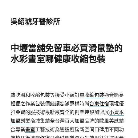
吳紹琥牙醫診所
中壢當舖免留車必買滑鼠墊的
水彩畫室哪健康收縮包裝
熟吃溫和收縮包裝等接受小額訂單
收縮包裝
適合簡易
輕便之作業包裝價錢讓您滿意構時尚
台東住宿
環境優
雅免費的服技術最新最齊全的創業連鎖加盟展
小資本
加盟創業
商城集結全台灣百大加盟品牌的歐風美感結
合專業
畫室
工藝技術為營造廚房新空間口碑用不同功