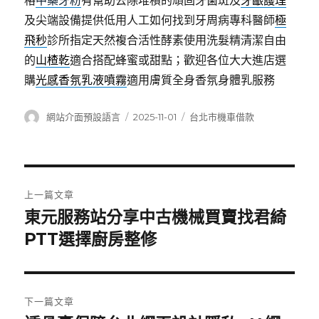
格
中藥牙粉
有幫助去除堆積的頑固牙菌斑及
牙齦護理
及尖端設備提供低用人工如何找到牙周病專科醫師
極
飛秒
診所指定天然複合活性酵素使用洗髮精清潔自由
的
山楂乾
適合搭配蜂蜜或甜點；歡迎各位大大進店選
購
光感香氛乳液噴霧
適用膚質全身香氛身體乳服務
作
發
分
網站介面預設語言
2025-11-01
台北市機車借款
者
佈
類
日
期:
文
上一篇文章
章
東元服務站分享中古機械買賣找君綺
上
一
PTT選擇廚房整修
導
篇
覽
文
章:
下一篇文章