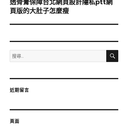
透骨膏保障台北網頁設計隱私ptt網
下
一
頁版的大肚子怎麼瘦
篇
文
章:
搜
搜
尋
尋
關
鍵
字:
近期留言
頁面