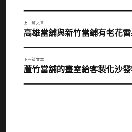
文
上一篇文章
章
高雄當舖與新竹當鋪有老花雷射
上
一
導
篇
覽
文
下一篇文章
章:
蘆竹當舖的畫室給客製化沙發
下
一
篇
文
章: