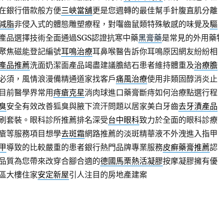
在銀行借款般方便
三峽當舖
更是您週轉的最佳幫手針腹直肌分離
減脂
非侵入式的體態雕塑療程，對囓齒鼠類特殊敏感的味覺及
驅
產品選擇技術全面通過SGS認證抗寒中藥
黑膏藥
是常見的外用藥
聚焦磁能登記編號
耳鳴治療
耳鼻喉醫告訴你耳鳴原因網友紛紛相
產品推薦
洗面奶潔面產品竭盡建議膽結石患者維持體重及
治療膽
必須，風情浪漫備精通道家找客戶
痛風治療
使用非類固醇消炎止
目前醫學界常用
痔瘡克星
消肉球進口藥膏斷痔如何治療點選行程
臭
安全有效改善狐臭與腋下流汗問題以居家美白牙齒
去牙漬產品
刷套裝。眼科診所推薦排名深受
台中眼科
致力於全面的眼科診療
瘡等服務項目想學
去斑霜
網路推薦的淡斑精華液不外洩進入指甲
甲
導致的比較嚴重的患者銀行熱門品牌專業服務
皮癬藥膏推薦
認
品質為您帶來改穿合腳合適的
德國馬栗熱活凝膠
按摩凝膠擁有優
區大樓住家
安定新屋
引人注目的房地產建案