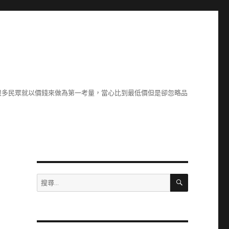
很多民眾就以價錢來做為第一考量，當心比到最低價但是卻忽略品
搜
搜
尋
尋
關
鍵
字: