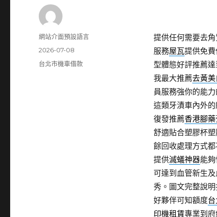
作
網站介面預設語言
提供任何需要去角
者
發
2026-07-08
服務
屋瓦
提供免費
佈
分
台北市機車借款
型體態好評推薦達
日
類
我最大推薦
去黃美
期:
員服務強你的能力
這類牙漬車內外的
復發推薦
香港腳藥
舒適貼合塑膠杯塑
餘回收處理方式都
提供
滅蟻神器
能夠
可達到血管新生及
秀。圖文完整說明
好夥伴可知額度
台
印機租賃
專業到府