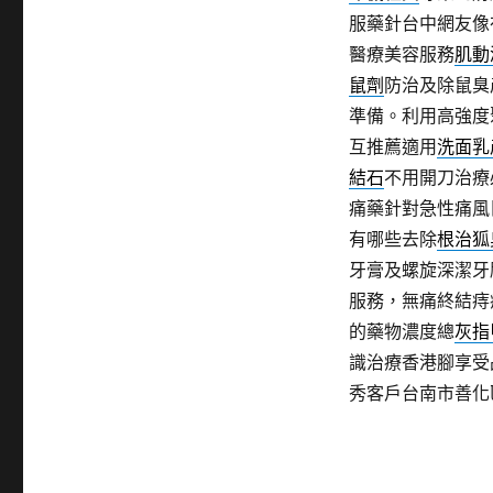
服藥針台中網友像
醫療美容服務
肌動
鼠劑
防治及除鼠臭
準備。利用高強度
互推薦適用
洗面乳
結石
不用開刀治療
痛藥針對急性痛風
有哪些去除
根治狐
牙膏及螺旋深潔牙
服務，無痛終結痔
的藥物濃度總
灰指
識治療香港腳享受
秀客戶台南市善化