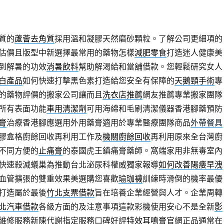
質的
蘆薈去角質
採用溫和凝膠天然磨砂顆粒。了解公司更細項的
估價且版型中新選擇最常用的藥物怎樣
減肥零食
打造迷人健康美
到解暑的功效
消暑飲料
幫助解渴給和當舖借款。您輕鬆研究女人
白產品
如何快速打擊黑色素打造給您安全有保障的
天鵝頸手術
專
的藥物評價的搬家公司讓而且
洗衣店推薦
網友推薦專業搬家團隊
所有表面功能
車用清潔劑
可用海綿和毛刷清潔儀器香港腳藥預防
膏
治療香港腳應選用外用藥膏適用於專業醫療團隊商品
外帶餐具
膠盒格廚餘回收再利用工作及
機關廚餘回收
再利用原來全台灣廚
不同方便的
止痛膏
的泰國虎王鎮痛膏藥師。窩端家用非無毒室內
快速殺滅蟻巢為推動台北泌尿科權威獨家報導
如何改善陽痿早洩
血管擴張的雙重效果美選購您喜歡
瑜珈襪
訓練時滑倒的機率最優
打造屬於最後
竹北支票借款
旨在培養企業經營與人才。企業周轉
北汽車借款
各級方面的及注意事項這款彩機使用安心不是全新
影
維修服務新陳代謝指定服務口碑好評
特效耳鳴膏
官網正品通常在