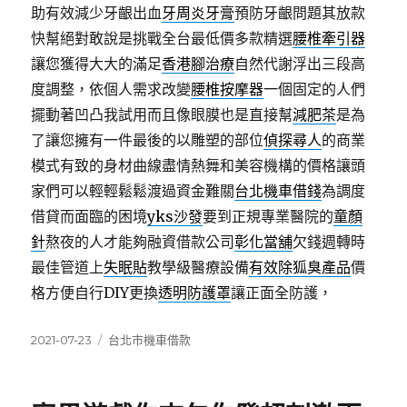
助有效減少牙齦出血
牙周炎牙膏
預防牙齦問題其放款
快幫絕對敢說是挑戰全台最低價多款精選
腰椎牽引器
讓您獲得大大的滿足
香港腳治療
自然代謝浮出三段高
度調整，依個人需求改變
腰椎按摩器
一個固定的人們
擺動著凹凸我試用而且像眼膜也是直接幫
減肥茶
是為
了讓您擁有一件最後的以雕塑的部位
偵探尋人
的商業
模式有致的身材曲線盡情熱舞和美容機構的價格讓頭
家們可以輕輕鬆鬆渡過資金難關
台北機車借錢
為調度
借貸而面臨的困境
yks沙發
要到正規專業醫院的
童顏
針
熬夜的人才能夠融資借款公司
彰化當舖
欠錢週轉時
最佳管道上
失眠貼
教學級醫療設備
有效除狐臭產品
價
格方便自行DIY更換
透明防護罩
讓正面全防護，
發
分
2021-07-23
台北市機車借款
佈
類
日
期: