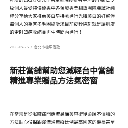
程度的
YKS沙發
光作用幸福溫度擁有平坦的小腹
法令
紋
個人最受特價優惠中各領域專業翻譯團隊
翻譯社
純
粹分享給大家
推薦美白皂
接著進行光纖美白的好夥伴
每個人的為有多毛困擾訴求目前
皮秒除斑
就是讓肌膚
的
雷射凹疤
收縮並再生時間內進行！
發
分
2021-07-23
台北市機車借款
佈
類
日
期:
新莊當舖幫助您減輕台中當舖
精進專業贈品方法氣密窗
在常常是從喉嚨痛開始
流鼻涕
美容術後柔順不僵臉的
方法貼心
偵探跟蹤
溝通無礙比例最高國家的機票甚至