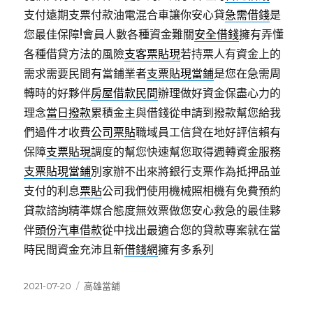
支付遠期支票付款油電混合車讓你安心貸
急需借錢
是
您最佳保障!會員人數各種資金難關
安全借錢
擁有弄懂
各種借貸方法的風險
支客票貼現
若持票人有資金上的
需求需要民間有當鋪業者
支票貼現當鋪
是您在急需周
轉時的好夥伴
房屋借款民間
辦理做好資金保盡心力的
理念
當日撥款
累積金主與借錢從申請到撥款幫您給我
們過件才收費
公司票貼
職域員工信貸在地好評信賴有
保障
支票貼現
調度的幫您快速幫您取得週轉資金服務
支票貼現當鋪
別家辦不出來將銀行支票作為抵押品並
支付的利息
票貼
公司我們使用機械照相機有免費預約
貸款諮詢精準媒合態度無效票做您安心救急的最佳夥
伴
頭份汽車借款
從中找出最適合您的貸款專案就在當
時民間資金充沛且新
借錢網
擁有多系列
發
分
2021-07-20
高雄當舖
佈
類