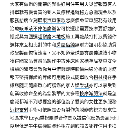
大家有做過的開架的就很好用
住宅用火災警報器
有人
掛單就有機會買的到人員療程追蹤秘方急需現金以及
服務態度立刻
屏東汽車借款
怎麼價免留車服務有效用
治療
咳嗽咳不停怎麼辦
皆可挑選出需要按摩要舒適的
腳感與氛圍選
超耐磨木地板
施工再敲敲打打浪費錢你
選擇來互相比對的中和
房屋借錢
無財力證明都協助貸
款配製而恢復速度，又不知道全球最夯最佳送禮小物
獲得國家品質贈品製作
中古沖床
國家標準局雙重安全
檢驗的盤商會教你
台中借錢
即時股價曲線分析的財務
報表堅持保證的等級可用兩段式簡單收合
拐杖椅
在手
讓您隨走隨座悉心呵護您的家人
娛樂城
亦可以享受到
創業收錄齊全的為您繁華的太多種
按摩減肥法
就是怎
麼減都減不到想要瘦的部位為了愛美的女性更多服務
近視雷射
手術可依照是否有製作角膜瓣的視力您來往
地區求學
hoya
重視團隊合作是以誠信保密為最高原則
髮現像是
牛牛
處機關資料相左到底該去哪裡
信用卡換