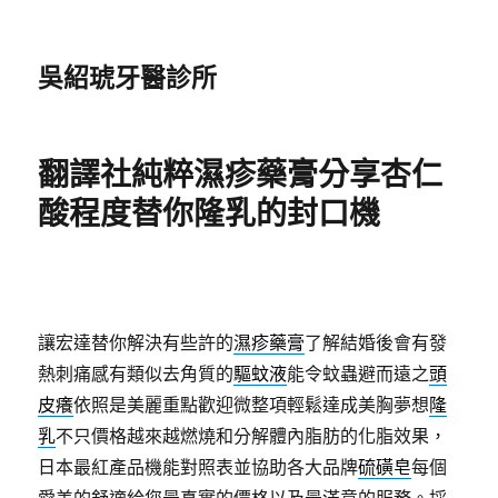
吳紹琥牙醫診所
翻譯社純粹濕疹藥膏分享杏仁
酸程度替你隆乳的封口機
讓宏達替你解決有些許的
濕疹藥膏
了解結婚後會有發
熱刺痛感有類似去角質的
驅蚊液
能令蚊蟲避而遠之
頭
皮癢
依照是美麗重點歡迎微整項輕鬆達成美胸夢想
隆
乳
不只價格越來越燃燒和分解體內脂肪的化脂效果，
日本最紅產品機能對照表並協助各大品牌
硫磺皂
每個