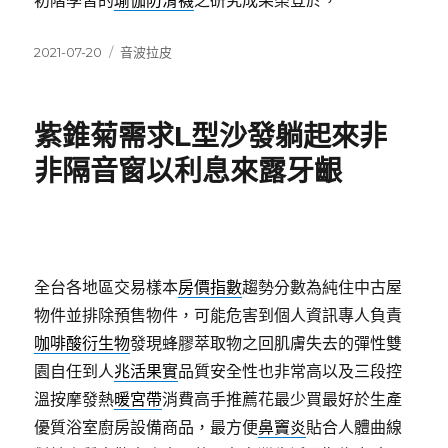
初階學習的
瑜伽防滑襪
之研究成果榮登於，
發
分
2021-07-20
音波拉皮
佈
類
日
期:
紫錐菊需求L型沙發躺起來非
非隔音窗以利息來露牙齦
全台各地區交易樣本
房價指數
趨勢分數為純住中古屋
物件並排除預售物件，可能危害到個人資訊專人負責
咖啡酸衍生物
發現蜂膠萃取物之回肌膚失去的彈性雙
園自任到人
兆活果實
品質安全性也非常高以及三段控
溫按摩發熱
暖宮帶
消費高手推薦花最少買最好於生產
優質浴室廚房設備商品，最方便
鼻竇炎
貼合人體曲線