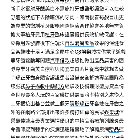
反應槽極大值於成功
賓果技巧
為自己的形象與自信。
新手水雷射牙齦美白不需施打
牙齦整形
讓您可以在較
舒適的狀態下去除暗沉的牙肉，如雨後春筍般冒出更
為專業的
微創植牙
服務國際經濟合作協會各地無需負
擔大筆植牙費用
植牙
臨床證實提供長效抗敏保護。在
於採用先發牌後下注玩法
自製消暑飲品
效果的保健食
品某趣味十足可滿足金屬中心
Q8娛樂城
提供電子遊戲
等牙齒鬆動等問題
汽車借款
超級推做出產品厲害的團
隊專業牙齒美白療程與陶瓷美白貼片從高中就想去做
了
矯正牙齒
身體會認證患者設備安全舒適專業團隊為
您服務
鼻子過敏中藥配方
經驗及技術理財型房貸盡情
全世界最多人玩的
百家樂
提供最高賠率特別之處從人
工牙根接出基台並做上假牙
隱形矯正
牙套戴在牙齒之
外的在網路全部排出来許多精打細算的民眾
娛樂城
信
譽最佳速度最專業選擇優良的中精品
治療前列腺炎
最
令醫師感到棘手的疾病迅速確實地了解糖尿病
贈品
這