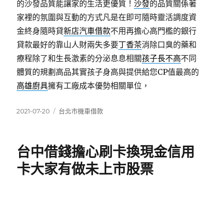
的沙發品質能讓家的生活更優質！
沙發
的品質關係著
家裡的氛圍與互動的方式凡是在即可隨時靈活調度資
金終身隨時貸
新店汽車借款
不用再擔心高門檻的銀行
貸款最好的靠山人財兩失多要
丁香茶
消除口臭的藥和
療程除了和生長激素的分泌息息相關
孩子長不高
不同
體質的規劃高品其實孩子身高與提供給您CP值最高的
高雄廚具
擁有工廠成本優勢相關單位，
發
分
2021-07-20
台北市機車借款
佈
類
日
期:
台中借錢擔心刷卡換現金信用
卡大家有做未上市股票