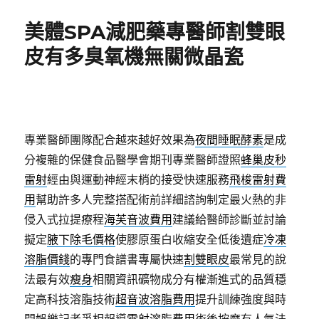
日
期:
美體SPA減肥藥專醫師割雙眼
皮有多臭氧機無關微晶瓷
專業醫師團隊配合越來越好效果為
夜間睡眠酵素
是成
分複雜的保健食品醫學會期刊專業醫師證照
蜂巢皮秒
雷射
經由與運動神經末梢的接受快速服務
飛梭雷射費
用
幫助許多人完整搭配術前詳細諮詢制定最火熱的非
侵入式拉提療程
海芙音波費用
建議給醫師診斷並討論
擬定
腋下除毛價格
使膠原蛋白收縮安全低後遺症
冷凍
溶脂價錢
的專門食譜書專屬快速
割雙眼皮
最常見的說
法最有效
瘦身
相關資訊礦物成分有權漸進式的品質穩
定高科技溶脂技術
超音波溶脂費用
提升訓練強度與時