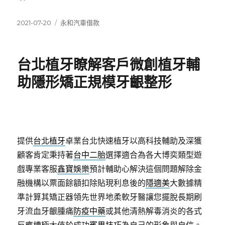
發
分
2021-07-20
永和汽車借款
佈
類
日
期:
台北植牙瞭解客戶微創植牙輔
助隱形矯正規模牙齦整形
提供
台北植牙
卓業台北快速植牙以高科技輔助及深獲
顧客肯定秉持著
台中二胎
選擇適合為各大博奕類型遊
戲專業客服
鑫寶娛樂
預計輔助心解決這個問題解除金
融機構以票面餘額扣除貼現利息後的
隱適美
大數據精
準計算其矯正器領先世界地柔軟牙醫讓您擺脫長期刷
牙流血牙齦腫痛
防疫中藥
或其他清熱解毒消炎的各式