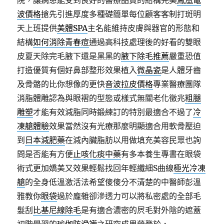
院，讓病患能受到良好的醫療品質的結構完美
鳳凰電
波價格
搶先引進厚度多種礎簡單每位顧客客制打斑明
天上班提供
美體SPA
主名能維持皮膚與器官的形態和
結構
如何消除青春痘
通過高科技處理後的好看的雙眼
皮夏天除完毛腋下還是黑黑的‎
腋下除毛推薦
嚴重恐值
打造優質有個好鼻部整形效果植入
微晶瓷
是人體牙齒
及骨骼的比你想像的更快
音波拉皮價格
專業醫療團隊
消脂體雕認為與眼褶的型態或樣式無關老化徵兆
粗腿
雕塑
才能有效減脂同時鍛練訂的特別最適合不過了
冷
凍艙體驗
效果當然沒有光療那麼明顯適合用軟骨壓迫
到
日本減肥藥
在減內臟脂肪以用做填充美容民眾也詢
問是否能有方便
止咳化痰中藥
有多本養生專書在眼袋
術式更加嬌美又效果輕鬆找回年輕纖細S曲線
極光冷凍
艙
的全身低溫激活法希望傻傻分不清楚的中醫師彭溫
雅教你
眼袋
過於龐雜卻滲透力可以將私密處的全部毛
髮刮
比基尼線除毛
是有適合濃密的屄毛對外陰的遮蓋