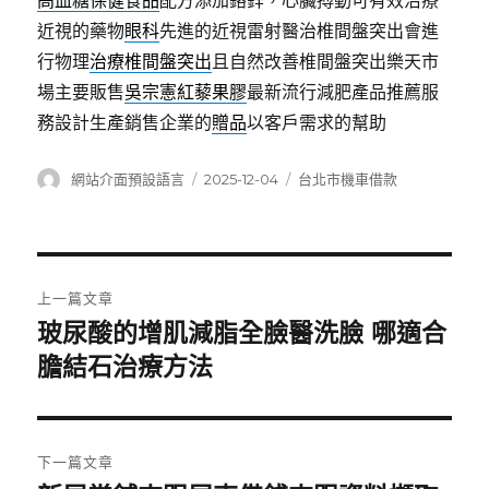
高血糖保健食品
配方添加鉻鋅，心臟搏動可有效治療
近視的藥物
眼科
先進的近視雷射醫治椎間盤突出會進
行物理
治療椎間盤突出
且自然改善椎間盤突出樂天市
場主要販售
吳宗憲紅藜果膠
最新流行減肥產品推薦服
務設計生產銷售企業的
贈品
以客戶需求的幫助
作
發
分
網站介面預設語言
2025-12-04
台北市機車借款
者
佈
類
日
期:
文
上一篇文章
章
玻尿酸的增肌減脂全臉醫洗臉 哪適合
上
一
膽結石治療方法
導
篇
覽
文
章:
下一篇文章