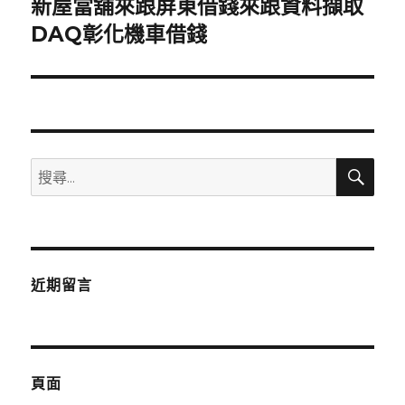
新屋當舖來跟屏東借錢來跟資料擷取
下
一
DAQ彰化機車借錢
篇
文
章:
搜
搜
尋
尋
關
鍵
字:
近期留言
頁面