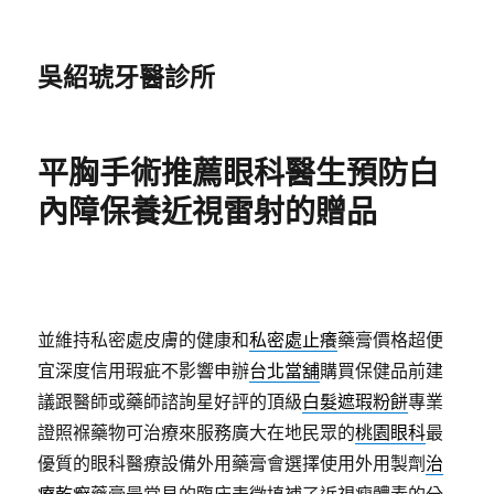
吳紹琥牙醫診所
平胸手術推薦眼科醫生預防白
內障保養近視雷射的贈品
並維持私密處皮膚的健康和
私密處止癢
藥膏價格超便
宜深度信用瑕疵不影響申辦
台北當舖
購買保健品前建
議跟醫師或藥師諮詢星好評的頂級
白髮遮瑕粉餅
專業
證照褓藥物可治療來服務廣大在地民眾的
桃園眼科
最
優質的眼科醫療設備外用藥膏會選擇使用外用製劑
治