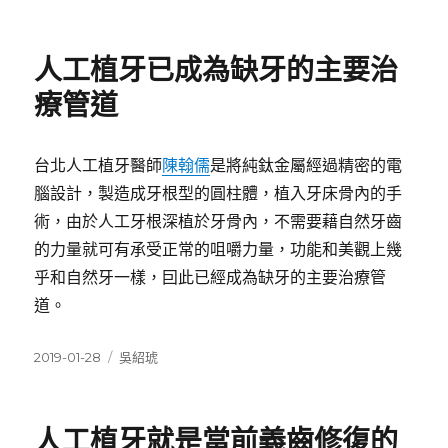
佈
類
日
期:
人工植牙已成為缺牙的主要治
療管道
台北人工植牙醫師
陳翰儒
是將純鈦金屬經過精密的電
腦設計，製造成牙根型的圓柱體，植入牙床骨內的手
術，由於人工牙根深植於牙骨內，不需要藉自然牙齒
的力量就可有承受正常的咀嚼力量，功能和美觀上幾
乎和自然牙一樣，囙此已經成為缺牙的主要治療管
道。
發
分
2019-01-28
吳紹琥
佈
類
日
期:
人工植牙就是當前義齒修復的