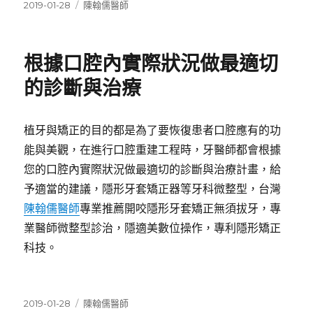
發
分
2019-01-28
陳翰儒醫師
佈
類
日
期:
根據口腔內實際狀況做最適切
的診斷與治療
植牙與矯正的目的都是為了要恢復患者口腔應有的功
能與美觀，在進行口腔重建工程時，牙醫師都會根據
您的口腔內實際狀況做最適切的診斷與治療計畫，給
予適當的建議，隱形牙套矯正器等牙科微整型，台灣
陳翰儒醫師
專業推薦開咬隱形牙套矯正無須拔牙，專
業醫師微整型診治，隱適美數位操作，專利隱形矯正
科技。
發
分
2019-01-28
陳翰儒醫師