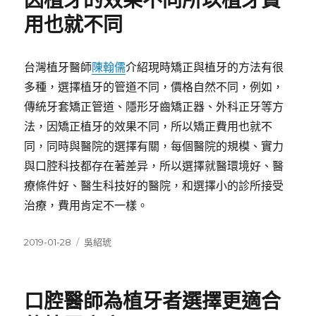
因植牙的效果不同所以植牙費
用也就不同
台灣植牙醫師
陳翰儒
介紹現時矯正與植牙的方法有很
多種，選擇植牙的管道不同，價格自然不同，例如，
傳統牙套矯正管道、隱形牙齒矯正器、外科正牙等方
法，因矯正植牙的效果不同，所以矯正費用也就不
同，同時與醫院的選擇有關，每個醫院的規模、實力
與口腔科技都存在著差异，所以選擇就醫環境好、醫
療條件好、醫生科技好的醫院，和選擇小的診所接受
治療，費用肯定不一樣。
發
分
2019-01-28
吳紹琥
佈
類
日
期:
口腔醫師為植牙者選擇更適合