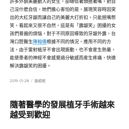
許多外貌美麗動人的女生，卻總低著頭抿著嘴，對自
己沒什麽自信，她們擔心害怕的是，展現笑容時因突
出的大紅牙龈而讓自己的美麗大打折扣，只能抿嘴憋
笑，看起來又很不自然，這是有「露龈笑」困擾的女
孩們普遍的煩惱，對于不同原因導致的牙龈外露，台
灣口腔醫生
陳翰儒
根據不同的情況，應用不同的方
法，由于雷射植牙不會出現振動，也不會産生熱量，
能使患者的神經不會感覺過分敏感而産生疼痛，快速
解決露龈笑的困擾。
發
分
2019-01-28
吳紹琥
佈
類
日
期:
隨著醫學的發展植牙手術越來
越受到歡迎