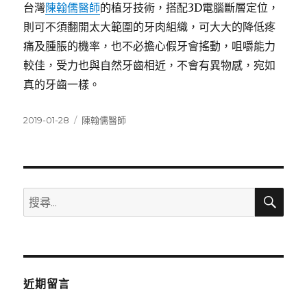
台灣
陳翰儒醫師
的植牙技術，搭配3D電腦斷層定位，
則可不須翻開太大範圍的牙肉組織，可大大的降低疼
痛及腫脹的機率，也不必擔心假牙會搖動，咀嚼能力
較佳，受力也與自然牙齒相近，不會有異物感，宛如
真的牙齒一樣。
發
分
2019-01-28
陳翰儒醫師
佈
類
日
期:
搜
搜
尋
尋
關
鍵
字:
近期留言