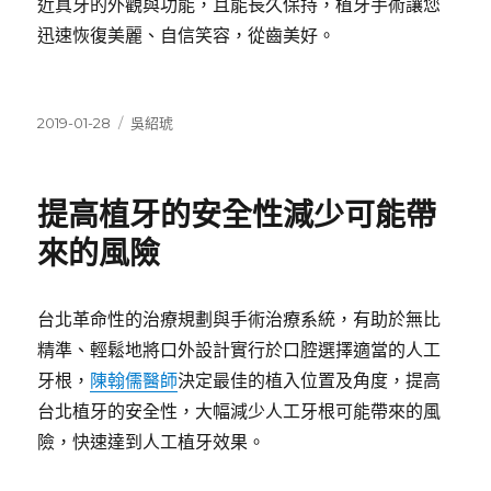
近真牙的外觀與功能，且能長久保持，植牙手術讓您
迅速恢復美麗、自信笑容，從齒美好。
發
分
2019-01-28
吳紹琥
佈
類
日
期:
提高植牙的安全性減少可能帶
來的風險
台北革命性的治療規劃與手術治療系統，有助於無比
精準、輕鬆地將口外設計實行於口腔選擇適當的人工
牙根，
陳翰儒
醫師
決定最佳的植入位置及角度，提高
台北植牙的安全性，大幅減少人工牙根可能帶來的風
險，快速達到人工植牙效果。