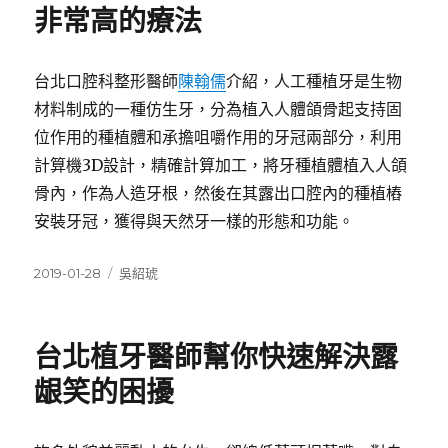
非常高的療法
台北口腔科整形醫師
陳翰儒
介紹，人工種植牙是生物
材料制成的一種仿生牙，分為植入人體頜骨起支持固
位作用的種植體和承擔咀嚼作用的牙冠兩部分，利用
計算機3D設計，精確計算加工，將牙種植體植入人頜
骨內，作為人造牙根，然後在其露出口腔內的種植樁
安裝牙冠，獲得與天然牙一樣的形態和功能。
發
分
2019-01-28
吳紹琥
佈
類
日
期:
台北植牙醫師幫你快速解決露
龈笑的困擾