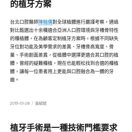
的植牙方案
台北口腔醫師
陳翰儒
對全球植體進行嚴謹考察，通過
對比甄選出十余種適合亞洲人口腔環境與牙槽骨特性
的種植體，在為顧客定制植牙方案時，根據不同缺失
牙位對功能及美學需求的差異、牙槽骨高寬度、骨
量、手術創面差異，從植體中選擇更適合其口腔的植
體，曾經的疑難種植，現在也能輕松找到合適的種植
體，讓每一位患者用上更能與口腔融合為一體的牙
齒。
發
分
2019-01-28
吳紹琥
佈
類
日
期:
植牙手術是一種技術門檻要求