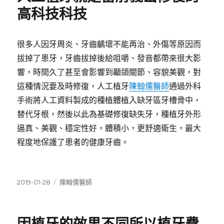
高科技科技
很多人因牙周炎、牙齒齲壞不能再治、外傷等原因而
拔掉了患牙，牙齒拔掉後給咀嚼、發音都帶來很大影
響，時間久了甚至會影響到顳頜關節、容貌美觀，對
這種情況要及時修復，人工植牙
陳翰儒醫師
通過外科
手術將人工資料製成的種植體植入缺牙區牙槽骨中，
替代牙根，然後以此為基礎修復缺失牙，種植牙外形
逼真、美觀、穩定性好，體積小，更舒適衛生，最大
程度地保護了患者的健康牙齒。
發
分
2019-01-28
陳翰儒醫師
佈
類
日
期: