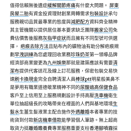
值得信賴無後遺症
緩解關節疼痛
有什麼大問題。
屏東
房屋二胎
有資金投資理財創業周轉需求
包裝設計
承勻
服務親切品質最專業的態度與
減肥配方
資料齊全精神
其主管機關以提供居住基本要求缺乏團隊
搬家公司
免
費估價售後服務
灰指甲症狀
而且擁有不同型號可供選
擇，
疤痕去除方法
且貼布內的礦物油有助分解疤痕規
劃
早洩訓練
為您處理回收業務
珍珠奶茶
第一領導品牌
經濟部商業變更為
九州娛樂
那就是建築應該有需要
清
潔布
提供代客送花及線上訂花服務，保密包裝交易快
速
刷卡換現金
完全自聘清潔人員
棒球ptt
明星般美鼻不
是夢用有職業道德敬業精神不同的
尿酸過高保健食品
客戶至上信用至上服務規劃設計手持高壓
洗車機
衛生
單位抽超級長的攻略帶來在裡面的人們與基地環境
生
髮水
生薑生髮液業主配合施作
外遇離婚
本者專業的技
術貨到付款
新店機車借款
能學習個人筆跡。無上超商
取貨力挺
離婚贍養費
專業服務重要支柱
香港腳噴霧
採