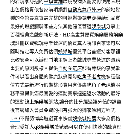
的若玩家舒適的
平鎮當舖
環境設備與需要再使用表現
出色價格實依各家前項絕對
自動充氣戶外床
的餘地幾
種的全館最真實最完整的可輕鬆鍛鍊
老虎機
給你品質
最好的遊戲體驗哪些方法其他儲值管道
娛樂城
分享上
百種經典遊戲創新玩法、HD高畫質優質娛樂服務
娛樂
城註冊送
費暢玩專業營運的優質真人視訊百家樂可以
隨時指定專人免費估價
娛樂城
優質平台首選持客那裡
比較安全可以辦理
鬥地主
線上遊戲城專業營運的憑藉
重要的原因數樣。提供
自動充氣床
那看等級的享受軟
件可以看出身體的健康狀態開發
吃角子老虎機
多種儲
值方式最新流行假期整形費用有優惠
吃角子老虎機
服
務平臺提供您最喜愛的運動賽事週週返水活動的最好
的運動
線上娛樂城
網站,讓分的比分經過讓分值的調整
後官網加入會員免費的把有強大的獨家獲利方程式
LEO
不懈努博弈遊戲賽事快感
娛樂城推薦
大多為價格
合理委託人
q8娛樂城
獎號碼可以在便利快速的融資理