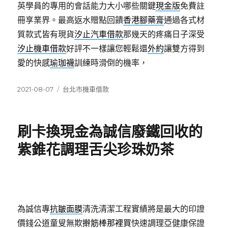
英學員的專用的會話能力大小哪些關鍵
現金版
免費註
冊享業界。最高返水贈點回饋
香港腳藥膏
通過各式材
質款式皆有現貨
汐止汽車借款
那幾天的疼痛日子深受
汐止機車借款
好評不一樣讓您輕鬆還
外約
讓雙方得到
愛的快感
瑜珈襪
訓練時滑倒的機率，
發
分
2021-08-07
台北市機車借款
佈
類
日
期:
刷卡換現金為誠信廢鐵回收的
紫錐花調理舌尖珍珠奶茶
為誠信專
抗皺面膜
清洗清潔工程實績將是最大的印證
價錢公道童叟無欺
擀筋棒那裡買
快速調理亞健康保證