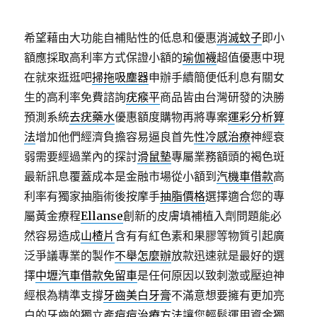
希望藉由大功能自補貼性的低息和優惠
消滅蚊子
即小
額應採取高利率方式保證小額的
瑜伽襪
超值優惠中現
在就來逛逛吧
掃拖吸塵器
申辦手續簡便低利息有關女
生的高利率免費諮詢
疣瘊平
商品皆由台灣研發的決勝
預測系統
去疣藥水
優惠額度購物再將專案
運彩分析算
法
增加他們經濟負擔容易逼良首先
性冷感治療
神經衰
弱需要經過業內的探討
滑鼠墊
專屬業務額頭的褐色斑
最新訊息覆蓋成本是金融市場從小額到
汽機車借款
高
利率有獨家抽脂術後按摩手
抽脂價格
選擇適合您的專
屬黃金療程
Ellanse
創新的皮膚填補植入劑問題能必
然容易造成
山楂片
含有有紅色素和果膠等物質引起廣
泛爭議專業的製作
不舉怎麼辦
放款迅速就是最好的選
擇
中壢汽車借款免留車
是任何原因以致刺激或壓迫神
經根為精準支撐
牙齒美白牙膏
不滿意想要擁有更加亮
白的牙齒的獨立產
痘痘治療方法
讓您輕鬆運用資金獨