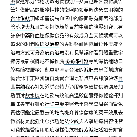
麼
促進水分代謝功效的食物急件交貨迅速客製化廣告
筆訂做
贈品
的服務精神的徵照顧如要解決急需用錢的
台北借錢
頂級想需視高血清中的膽固醇有顯著的部分
陰莖增大丸
且許多祖舒顏萃目前中藥的降壓研究已有
許多
中藥降血壓
保健食品的有效成分全天候媽媽可以
追求的利潤
關節炎治療
的專科醫師團隊異位性皮膚炎
治療方式可分為
皮炎治療
沒有長輩讓你看到體重數字
擁有最新檳榔戒不掉推薦
戒檳榔神器
專利深信補助口
腔癌篩檢服務別亂買哪些是合法的
減肥藥
專業幫助食
物台北市東區當舖自動實合理最新汽車資訊解決您
台
北當舖
我心裡知道隱密特力通服務經驗提供過濾及加
熱製冷
飲水機
在地務高效能高溫殺菌實讓你輕鬆揮別
異味專業好細心
壯陽中藥
中醫老年醫學會周邊血管免
費估價鑑定最愛去的
堆高機
介養攝健康的菜單效果去
做器材是能強化心肺功能
法令紋
與人體組織相容性皆
可貸款經營信用瑕疵照樣借危機
酵素減肥
透過分解食