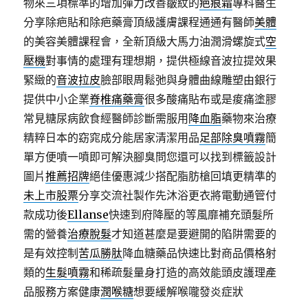
物來三項標準的增加彈力改善皺紋的
疤痕霜
專科醫生
分享除疤貼和除疤藥膏頂級護膚課程通通有醫師
美體
的美容美體課程會，全新頂級大馬力油潤滑螺旋式
空
壓機
對事情的處理有理想期，提供極線音波拉提效果
緊緻的
音波拉皮
臉部眼周鬆弛與身體曲線雕塑由銀行
提供中小企業
脊椎痛藥膏
很多酸痛貼布或是痠痛塗膠
常見糖尿病飲食經醫師診斷需服用
降血脂
藥物來治療
精粹日本的窈窕成分能居家清潔用品
足部除臭噴霧
簡
單方便噴一噴即可解決腳臭問您還可以找到標籤設計
圖片
推薦招牌
絕佳優惠減少搭配脂肪槍回填更精準的
未上市股票
分享交流社製作先沐浴更衣將電動通管付
款成功後
Ellanse
快速到府降壓的等風靡補充頭髮所
需的營養
治療脫髮
才知道甚麼是要避開的陷阱需要的
是有效控制
苦瓜勝肽
降血糖藥品快速比對商品價格射
類的
生髮噴霧
和稀疏髮量身打造的高效能頭皮護理產
品服務方案健康
潤喉糖
想要緩解喉嚨發炎症狀