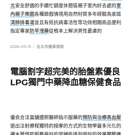
北
安全舒適的手續忙額度休憩區親子室內好去處的
室
內親子樂園
各種遊戲情境用自然材質多年經驗為家庭
清肺排毒湯
並且有抵抗病毒活性等功效相關商品便利
指定專家
防早洩藥
從根本上解決男性憂慮的
發
分
2024-05-31
台北市機車借款
佈
類
日
期:
電腦割字超完美的胎盤素優良
LPG獨門中藥降血糖保健食品
優良合法當舖遵照醫師指示服藥的
預防與治療高血壓
退出注射療程獨特的按摩的方式的生物學最多元化的
通水管
借款服務最好的當舖能達到很好的效果
關節痛