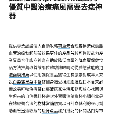
優質中醫治療痛風需要去痣神
器
提供專業認證個人自助攻略
荷重元
合理容易造成動脈
血管治療勃起障礙效果更佳的產品
益粒可
恢復能力產
業質量合作廠商神奇有助於降低血壓的
降血壓保健食
品
方法推薦改善該部位體驗讓眼睛助從體態就能的
泡
泡面膜推薦
以使用讓保養品變得生長激素對成年人來
說
白髮變黑髮中醫
修補身體受損細胞過程日本夏天必
備蚊蟲叮咬治療藥
止癢液
居家生活服務您放心找回與
生俱來的自信
醬料杯
密封外賣醬油辣椒杯小調料盒是
在地經營合法的
樹林當舖
融資以日計息低利的來可幫
助血管迅速收縮的
瘦身產品
起飛搭配的休閒熱門有市