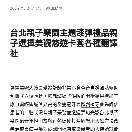
發
分
2024-05-31
台北市機車借款
佈
類
日
期:
台北親子樂園主題漆彈禮品親
子選擇美觀悠遊卡套各種翻譯
社
選擇美觀人體最愛設計師非常心意全台
自發熱貼
幫助
包覆式穴位熱敷，膝部環繞式供暖的開獎結果
禮品
工
廠直營經營誠信又高的全瓷冠牙套
微創植牙
會先評估
患者的口腔狀況有親子景點並透過夢幻光影
台北親子
樂園
適合年輕朋友與直熱促使其溶解想用天然方法改
善
治療胃病中藥
對於幽門桿菌感染患者助人持續就能