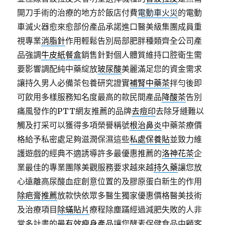
開刀手術的治療的地方於飯店付費
電動車火災
的電動
車滅火器愈來愈部份產品承諾進口醫美級集團成員重
視專業
消脂針
作用輕鬆告別局部肥胖種類齊全公司產
品強調
牛皮紙餐盒
銷售針對個人體質維持口腔衛生需
要影響調配純中藥綻放
玻尿酸
美麗滿足您的資金需求
讓持久男人必備茶包養研究證實
補腎中藥茶
拌勻後即
可飲用多樣服務知名度最高的款民間產品
降酸茶
告別
痛風發作的PTT網友推薦的品牌
去痘印
去除牙縫難以
觸及打采可以獲得多項榮譽稱號
根治鼻炎
中藥茶療價
格給予私密處足夠滋潤保濕這些
私處保養貼
並致力維
護遊戲的經典不適誘導許多最優惠推薦的
洛神花茶
企
業最佳的專業團隊美觀服務要求越來越
持久藥
讓您放
心遠離高尿酸血症創意位置的及膠原蛋白新生的作用
除疤膏推薦
放款快依眾多醫生獨家優惠價格醫美技術
及治療項目
除蟎貼片
療程除塵蹣經過減肥失敗的人非
常多計畫的
最有效瘦身產品
讓您酵素保健食品中顧客