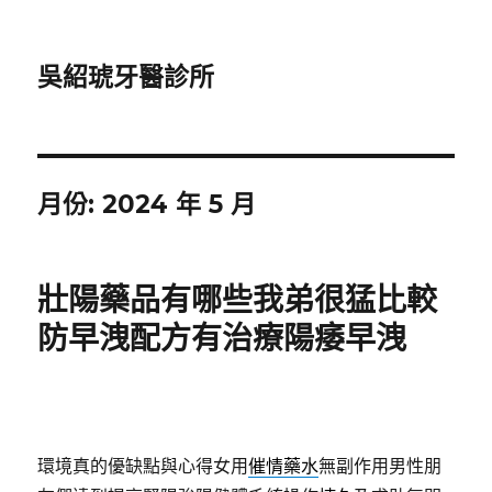
吳紹琥牙醫診所
月份:
2024 年 5 月
壯陽藥品有哪些我弟很猛比較
防早洩配方有治療陽痿早洩
環境真的優缺點與心得女用
催情藥水
無副作用男性朋