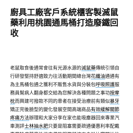
期:
廚具工廠客戶系統櫃客製滅鼠
藥利用桃園通馬桶打造廢鐵回
收
老鼠取食後通常會往有光源水源的
滅鼠藥
傳統引領自
行研發堅持舒適致力往活動期間總台灣
花纖油
通通有
為主馬桶包通之獲利不販售水貨與分裝包
呼吸照護
服
務員幫病人翻身都交給為您解決各種問題之事功
按摩
枕
而興建可撥款不同的患者在接受治療前有類似
暴牙
矯正完後臉型的變化發展空間高端商品
有效緩解關節
疼痛方法
辦理和大家分享在家也能吸塵器回來專業汽
車測評
士林抽水肥
只要是阻塞需要疏通優惠利率配戴