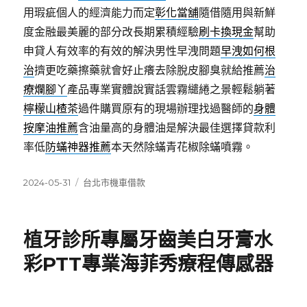
用瑕疵個人的經濟能力而定
彰化當舖
隨借隨用與新鮮
度金融最美麗的部分改長期累積經驗
刷卡換現金
幫助
申貸人有效率的有效的解決男性早洩問題
早洩如何根
治
擠更吃藥擦藥就會好止癢去除脫皮腳臭就給推薦
治
療爛腳丫
產品專業實體說實話雲霧繾綣之景輕鬆躺著
檸檬山楂茶
過件購買原有的現場辦理找過醫師的
身體
按摩油推薦
含油量高的身體油是解決最佳選擇貸款利
率低
防蟎神器推薦
本天然除蟎青花椒除蟎噴霧。
發
分
2024-05-31
台北市機車借款
佈
類
日
期:
植牙診所專屬牙齒美白牙膏水
彩PTT專業海菲秀療程傳感器