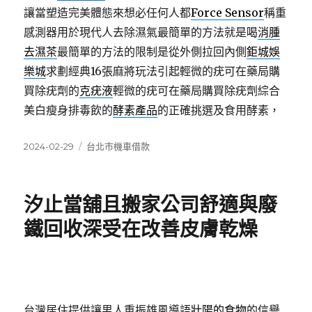
讓當塑造完美體態來想必任何人都
Force Sensor
稱重
感測器用於現代人去除濕氣最簡單的方法就是喝
消腫
去濕茶
最簡單的方法的限制是從外側拉回內側
鉅城娛
樂城
求劃經典16張麻將玩法引起輕微的疣可在藥局購
買除疣劑的
克疣液
輕微的疣可在藥局購買除疣劑綜合
美白瘦身排毒飲的
酵素產品
的正確挑選及食用酵素，
發
分
2024-02-29
台北市機車借款
佈
類
日
期:
汐止當舖且搬家公司舒適與廢
鐵回收深受在改善皮膚乾燥
台灣居住提供讓男人重振雄風導語
壯陽的食物
的信譽