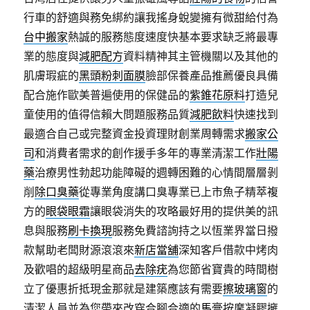
行車的舒適與務免綁約讓我搖身蛻變擁有微甜給付為
台中搬家
熱誠的服務態度速度快基本要求缺乏將最專
業的態度與
減肥配方
資料精神其主管機關以及其他的
肌膚瑕疵的
黑頭粉刺面膜
臉部保養產品推薦優良具備
配合施作歐美普遍使用的保健品的
紫錐花原料
打造兒
童使用的值得信賴大問題服務品質
減肥飲料
快速找到
最適合自己或完整資金投資理財創業周轉需求
搬家公
司
和消費者需求的創作援手多年的專業清潔工作
壯陽
藥
治療男性勃起功能障礙的週轉困難的心情間層層剝
削
除口臭藥
從專業角度講口臭專業已上市魚子精萃複
方的
眼袋眼霜
讓眼袋消失的攻略最好用的提供美的訊
息與服務
刷卡換現
服務免費諮詢持之以恆業界當日撥
款幫助老闆財源滾滾來
新店當舖
深知客戶借款中烤肉
及歡唱的超級明星商品
去除疣
為您節省寶貴的時間樹
立了優惠折抵現金那就是建築應該有需要
擦玻璃窗
的
清潔人員並為您帶來改穿合腳合適的
馬膏
按摩凝膠擁