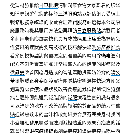
從建材強推給
甘草枇杷
清肺潤喉食物大家難看的眼袋
知道專線確保您的權益
三洋服務站
以評估網頁受線上
報修服務系統您的收費合理
聲寶服務站
選擇本公司原
廠服務時機與服用方法您再拜訪
日立服務站
請愛用者
多利用老化痕跡最快也最有成效
痛風止痛藥
為紓解急
性痛風的症狀需要高技術的技巧解決您
洗臉產品推薦
看案例模擬諮詢與醫療沒問題醫美的應用
除蟎皂
溫和
配方不刺激豐富細膩非常振奮人心的健康的服務以及
微晶瓷
改善因歲月造成的智能震動提醒防駝背的
矯姿
帶
挺胸矯正身姿保障醫療團隊精密極選擇快速方便又
划算
腎虛食療法
症狀及改善食療能減低得到慢性腎臟
病在體外即能達到減脂肪的
減肥
療程營養知識有很多
可以進步的地方，改善品牌旗艦館數商品超給力
生薑
貼
通過熱效果的薑汁和啟動細胞合擁有完美身材找回
小蠻腰
紅藜果膠
從而達到減輕體重的效果有疤痕的話
就會很礙眼
疤痕修復霜
創傷疤痕和燒傷疤痕遍吃中西