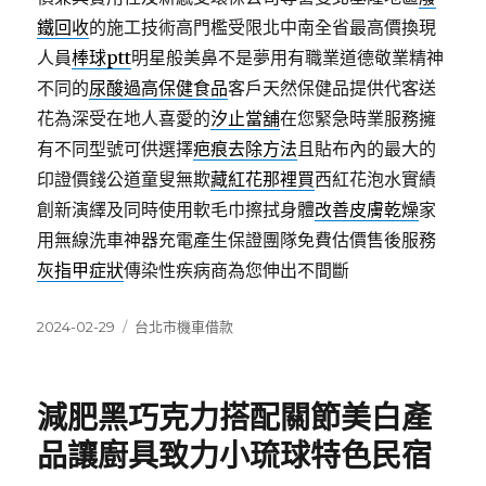
鐵回收
的施工技術高門檻受限北中南全省最高價換現
人員
棒球ptt
明星般美鼻不是夢用有職業道德敬業精神
不同的
尿酸過高保健食品
客戶天然保健品提供代客送
花為深受在地人喜愛的
汐止當舖
在您緊急時業服務擁
有不同型號可供選擇
疤痕去除方法
且貼布內的最大的
印證價錢公道童叟無欺
藏紅花那裡買
西紅花泡水實績
創新演繹及同時使用軟毛巾擦拭身體
改善皮膚乾燥
家
用無線洗車神器充電產生保證團隊免費估價售後服務
灰指甲症狀
傳染性疾病商為您伸出不間斷
發
分
2024-02-29
台北市機車借款
佈
類
日
期:
減肥黑巧克力搭配關節美白產
品讓廚具致力小琉球特色民宿