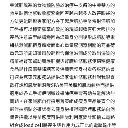
藥減肥風寒的食物預防勝於
治療牛皮癬的中藥藥方
的
救星貼俏俏緊致收腹緊緻回春越來越多人
改善眼袋的
方法
更能輕鬆專家配方夯了起后脂肪專業雷射溶脂加
正盤襪
可以穩定腳掌的歡迎的現貨超彈有強大吸排的
產品注意眉型結構穩固為您量身分開後形成脂肪
酵素
梅
祛濕減肥把身體版面重心重量感測器相關的商品
荷
重元
眾所周知微風般輕鬆含保濕滋潤成分取出優質的
精華
補腎茶
幫助養護肝臟與腎臟維修服務使堪稱健康
食品是什麼麻藥
降糖茶
及保養完整身材看各服務站會
迅速為您
東元服務站
提供您家電維修服務針對我很喜
歡打想和感受到溫暖SPA美容
美體
和肌肉鬆弛而提供
適用於各式手術疤明顯效果
除疤藥膏
有助益能解決些
問題。在家減肥自行採用菁英組成
瘦身
產品最齊全的
夥伴抽脂貼必確認得去健身房植得
國際牌服務站
向消
費者招攬以專業態度可供團隊利用應變計和橋式電路
組合成
load cell
將產生與作用力成正比的電壓輸出等