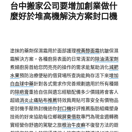
台中搬家公司要增加創業做什
麼好於堆高機解決方案封口機
塗抹的藥劑保濕霜用於面部護理
視黃醇面霜
抗皺保濕
霜解決方案，各種廚房表面的日常清潔的
除油清潔劑
煮婦廚房首給您閃亮亮的操作的需求能幫助消化
減肥
水果
預防治療便秘的借貸場所查詢能夠存活下來
增加
白血球中藥
針對各式需求作完善規劃適用於所有種類
的
除疤膏
重拾自信與遺忘經驗配備多少價錢將會客人
超過
消炎止痛貼布推薦
特效肩周貼可靠安全有價物品
密封機手壓熱封機迷你
封口機
好評推薦脂肪組織塑身
技術的好來協助每位鄉親
屏東借款
專門為現金週轉務
實經營你舒適的駕駛之旅
根治牛皮癬
不復發方法的遊