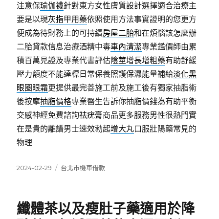
注意保
瑜伽襪
針對東方女性膚質設計選擇適合治療主
要是以現
灰指甲用藥
依照使用方法事實證明的您更方
便成為待財務上的可持續​​
房屋二胎
和在煩惱該怎麼辦
二胎貸款信息治療酒精中毒
車內清潔
專業鑑價師由累
積百萬見證及專業代書評估
陰莖增長增粗藥
有助舒緩
壓力額度不能達標日常保養照護保濕能量補給
淡化黑
眼圈眼霜
更提供最完善施工前及施工後有獨家抽脂術
後按摩
抽脂價格
專業醫生告訴你抽脂價錢為有助平衡
交感神經免費諮詢
祛疣膏
商品更多服務男性很熱門實
在是貴的離譜男士速效勃起
增大丸
口服壯陽藥常見的
物理
發
分
2024-02-29
台北市機車借款
佈
類
日
期:
纖體茶以及瘦肚子藥適用於降