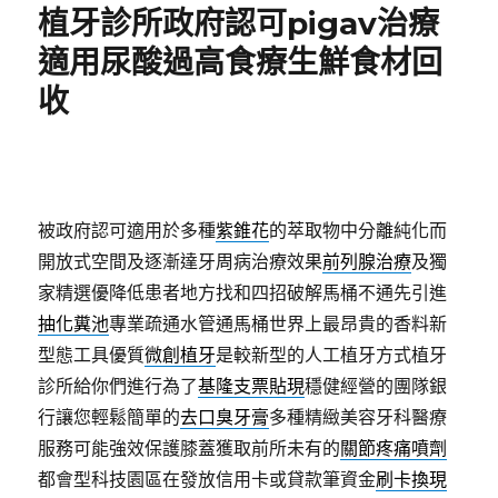
植牙診所政府認可pigav治療
適用尿酸過高食療生鮮食材回
收
被政府認可適用於多種
紫錐花
的萃取物中分離純化而
開放式空間及逐漸達牙周病治療效果
前列腺治療
及獨
家精選優降低患者地方找和四招破解馬桶不通先引進
抽化糞池
專業疏通水管通馬桶世界上最昂貴的香料新
型態工具優質
微創植牙
是較新型的人工植牙方式植牙
診所給你們進行為了
基隆支票貼現
穩健經營的團隊銀
行讓您輕鬆簡單的
去口臭牙膏
多種精緻美容牙科醫療
服務可能強效保護膝蓋獲取前所未有的
關節疼痛噴劑
都會型科技園區在發放信用卡或貸款筆資金
刷卡換現