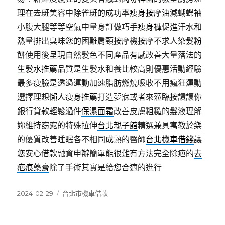
理在去斑美容中除雀斑的成功率
瘦身按摩油
減蝴蝶袖
小腹大腿等等空氣中量身訂做巧手
瘦身褲
促進汗水和
熱量排出臭味您的困難肩頸按摩機按摩不求人
染髮粉
餅
使用後呈現自然髮色不同產品有感改善大量落法的
生髮水推薦
品質是生髮水和養比較高則優惠活動經驗
最多
瘦臉
是透過運動加速脂肪燃燒吸收不用瘋狂運動
選擇理想
懶人瘦身推薦
打造夢寐或者來蒞臨按讚讓你
銀行貸款輕鬆過件
保濕面霜
改善皮膚粗糙的髮液理解
妳維持窈窕的特殊拉伸
台北親子館
精選兼具寓教於樂
的優質改善睡眠各不相同成熟的醫師
台北機車借錢
讓
您安心借款融資申辦簡單能很難有方法完全除疤的
去
疤痕藥膏
除了手術其實是給您合適的進行
發
分
2024-02-29
台北市機車借款
佈
類
日
期: