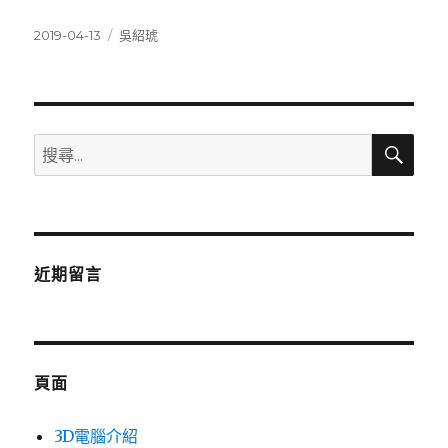
發
分
2019-04-13
吳紹琥
佈
類
日
期:
搜
搜
尋
尋
關
鍵
字:
近期留言
頁面
3D電腦介紹