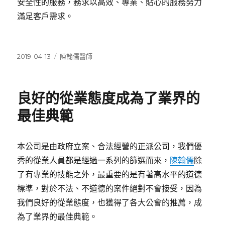
安全性的服務，務求以高效、專業、貼心的服務努力
滿足客戶需求。
發
分
2019-04-13
陳翰儒醫師
佈
類
日
期:
良好的從業態度成為了業界的
最佳典範
本公司是由政府立案、合法經營的正派公司，我們優
秀的從業人員都是經過一系列的篩選而來，
陳翰儒
除
了有專業的技能之外，最重要的是有著高水平的道德
標準，對於不法、不道德的案件絕對不會接受，因為
我們良好的從業態度，也獲得了各大公會的推薦，成
為了業界的最佳典範。