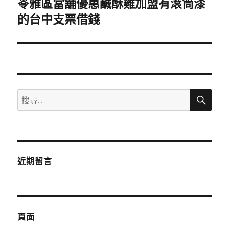
苓雅區當舖優惠鹹酥雞加盟有滾筒漆
下
一
的台中支票借錢
篇
文
章:
搜
搜
尋
尋
關
鍵
字:
近期留言
頁面