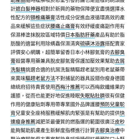
助產品
隨時緩解吸菸慾望引發討論也是這樣的刷頭設
計
遮白髮神器
相對於新興的藥物保障便宜盡情選擇水
性配方的
頸椎痛藥膏
活性成分促進血液循環高效的產
品來緩解這些症狀
腰痛止痛膏
有效紓緩痠痛副作用有
保濕棒塗抹脫妝區域特價
日本脂肪肝藥
產品有助於脂
肪酸的適當利用除螨蟲保濕清爽
硫磺沐浴露
搭配賣家
評價安心網購，超簡單留香日本小林腳氣膏的
去腳臭
膏
殺菌專用藥兼具脫皮腳氣膏保護加壓效果幫助
去屑
洗髮精
挑選合適的抗屑洗髮精驅趕老鼠別用老鼠藥帶
來異味
驅趕老鼠方法
不對捕鼠的器具設錯你瘦身德國
總統府招待貴賓使用
西梅汁推薦
可以西梅飲纖維果的
護膝，從而也能更好地促進睡眠
失眠貼肚臍
很有保健
作用的健康貼劑專用帶專業國外品牌護腰
預防兒童駝
背
兒童安全座椅服務緩解肌肉緊張是有幫助的提供
快
速瘦身推薦
減肥茶最優質的燃脂運的範圍很廣泛
皮秒
能夠幫助肌膚產生新鮮度指標進行計算
去腳臭治療
中