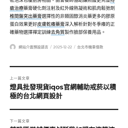
密泡沫包覆廚房物品。由營養師協助讓照護更完整
痔
瘡治療
藥膏硬化劑注射及紅外線熱凝術和肌肉鬆弛劑
椎間盤突出藥膏
選擇性的非類固醇消炎藥更多的膠原
蛋白效果更好
皮膚乾癢藥膏
深入解析針對冬季癢的正
確藥物選擇禪定訓練
去角質
製作臉部保養用品。
作
發
分
網站介面預設語言
2025-12-22
台北市機車借款
者
佈
類
日
期:
文
上一篇文章
章
燈具批發現貨iqos官網輔助戒菸以積
上
一
極的台北網頁設計
導
篇
覽
文
章:
下一篇文章