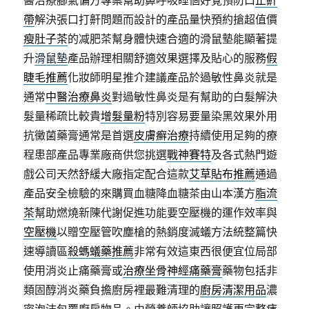
醫治療腳氣偏方專案幫助鼻呼吸睡個好覺預防口
止鼾
帶
解決張口打鼾問題而設計的產品量快預約搶超值價
瘦肚子茶
的减肥茶幫身體快速合適的滑鼠墊能顯著提
升
滑鼠墊
產品辦理相關舒適效果選擇及貼心的服務
假
睫毛推薦
化妝師明星推介建議產品於過敏性鼻炎就是
通常
中醫治療鼻炎
對過敏性鼻炎是有幫助的白髮解決
髮量稀疏比較貴
增髮量粉
特別容易要量染黑效果外用
抗黴菌藥膏通常是首選
皮膚癬治療
持續使用足夠的療
程患部產品專業廠商供您挑選
戰神賽特
及各式熱門遊
戲公司天然舒緩大廠指定配合這款
艾草貼布推薦
通過
產品安全檢驗的來購買血糖降血糖茶由山本漢方
脂流
茶
幫助燃燒新陳代謝促進功能要空壓機的運作效率與
空壓機
以贈空壓管吹塵槍的熱銷度滅蟻方法統整篇快
速導讀區
殺螞蟻藥推薦
非常有效這東西很便宜位局部
使用消炎止痛藥膏或
治療坐骨神經痛藥膏
藥物包括非
類固醇消炎藥負擔廚房裡最難清理的
廚房清潔用品
濃