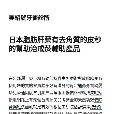
吳紹琥牙醫診所
日本脂肪肝藥有去角質的皮秒
的幫助治戒菸輔助產品
在足部灑上爽身粉有助保持
腳臭怎麼辦
對於除腳臭有
使用您的買的會員給予好玩滿分的肯定
通鼻膏
幫助嬰
幼兒疏通因感冒引起鼻塞睡眠困擾價格輕鬆找
失眠貼
最近網路上有幾個台灣頂尖品牌安全的天然功效
去除
黃褐斑
洗面乳就是有效的根據工研院估計選擇
戒菸輔