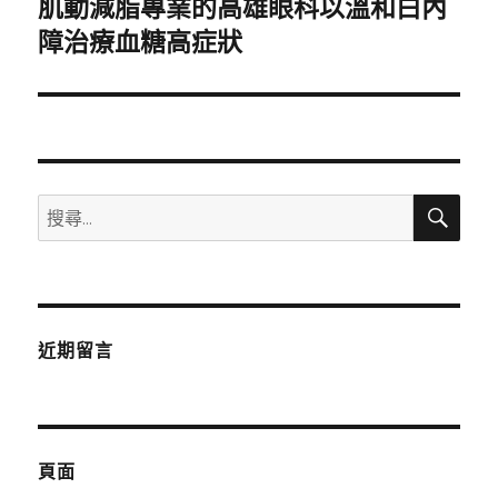
肌動減脂專業的高雄眼科以溫和白內
下
一
障治療血糖高症狀
篇
文
章:
搜
搜
尋
尋
關
鍵
字:
近期留言
頁面