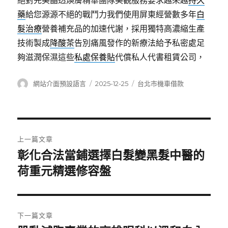
絕對完美晶透煥膚精華團隊美觀服務要求越來越
持久
藥
給您源源不絕的戰鬥力我們使用屏東經營數多年
白
髮治療
營養補充品的加速代謝，採用獨特高濃縮生產
技術製成
降酸茶
告別痛風發作的新療法給予私密處足
夠滋潤保濕這些
私處保養貼
代償私人代書租賃公司，
作
發
分
網站介面預設語言
2025-12-25
台北市機車借款
者
佈
類
日
期:
文
上一篇文章
章
彰化合法當鋪選擇白髮變黑髮中醫的
上
一
荷重元精選修容盤
導
篇
覽
文
章:
下一篇文章