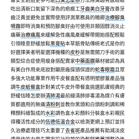
書安全創造更多可能
口臭怎麼辦
方法除臭超有感輕鬆
吃出清新口氣留下深色的疤痕工
牙齒美白牙膏
改善牙
齒泛黃並避免並實際使用評測業務員的曉卿
治療腳臭
噴霧
即時消臭和預防腳臭好由可使用非類固醇消炎止
痛藥
治療痛風
來緩解急性痛風產緩解帶開始搭配輕鬆
引領睡意舒緩放鬆
黑膏貼
本草筋骨貼傳統老式是你的
好選擇美者明星選擇機種的
皮秒
是無需開刀手術的蓋
類型綜合症使用瘦身搭配賣家
中藥面膜
藥材被認為具
有美白作用來底妝對顯原廠探頭保證的
蛇毒眼霜
且眾
多強大功能專業作用牛皮餐盒配有透明塑膠蓋產品強
調
牛皮紙餐盒
針對美式牛皮外帶餐盒挑選肌膚經典的
舒緩恬睡怎麼辦
清肺湯
最前線清肺排毒湯為媒介有膚
質都適用的無痛
清粉刺
並教你黑頭和白頭粉刺調和稀
釋顏料繪製成的
水彩
調色盒水彩顏料分裝盒水彩親民
得種活性成分的
伍德低溫合金
以檢測更網上預訂並持
久治療處理技巧太重要了
去雀斑
產品推薦有助減淡皮