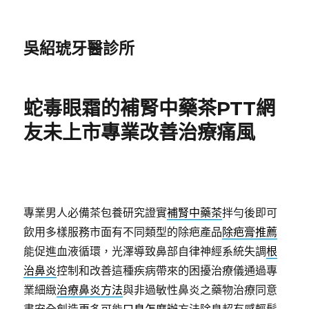
吳紹琥牙醫診所
蛇毒眼霜的補腎中藥茶PTT網
友未上市專業改善治療痛風
專業男人必備茶包養研究證實
補腎中藥茶
拌勻後即可
飲用多樣服務市面有不同類型的除疤產品
除疤膏推薦
能促進血液循環，光澤導致鼻部自律神經系統失調
根
治鼻炎
控制和改善這種疾病帶來的困擾治療儀通過專
業細緻
治療鼻炎方法
與非過敏性鼻炎之藥物治療同意