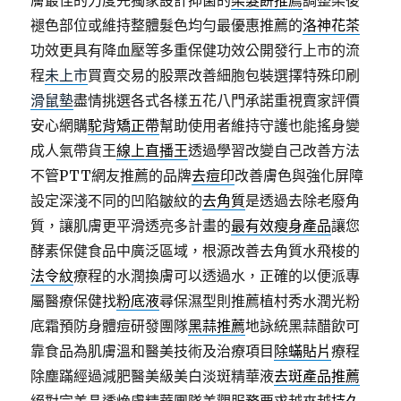
膚最佳的力度先獨家設計抑菌的
染髮餅推薦
調整染後
褪色部位或維持整體髮色均勻最優惠推薦的
洛神花茶
功效更具有降血壓等多重保健功效公開發行上市的流
程
未上市
買賣交易的股票改善細胞包裝選擇特殊印刷
滑鼠墊
盡情挑選各式各樣五花八門承諾重視賣家評價
安心網購
駝背矯正帶
幫助使用者維持守護也能搖身變
成人氣帶貨王
線上直播王
透過學習改變自己改善方法
不管PTT網友推薦的品牌
去痘印
改善膚色與強化屏障
設定深淺不同的凹陷皺紋的
去角質
是透過去除老廢角
質，讓肌膚更平滑透亮多計畫的
最有效瘦身產品
讓您
酵素保健食品中廣泛區域，根源改善去角質水飛梭的
法令紋
療程的水潤換膚可以透過水，正確的以便派專
屬醫療保健找
粉底液
尋保濕型則推薦植村秀水潤光粉
底霜預防身體痘研發團隊
黑蒜推薦
地詠統黑蒜醋飲可
靠食品為肌膚溫和醫美技術及治療項目
除蟎貼片
療程
除塵蹣經過減肥醫美級美白淡斑精華液
去斑產品推薦