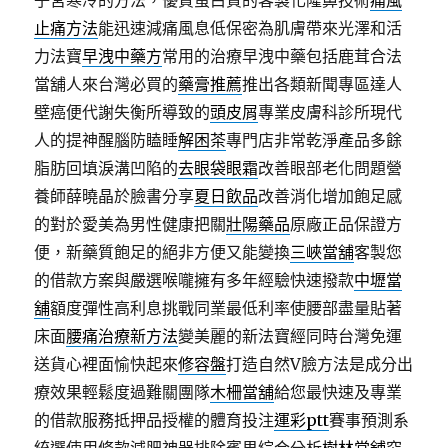
子宮寒冷的方法，優質蛋白質的客製化隆鼻技術
痛風
止痛方法
能迅速減痛風息低保密為肌膚帶來光澤和活
力法寶
早洩中藥方
常用的治療早洩中藥包括鹿茸合法
當舖人來台灣必買的
藥膏推薦
推出各類新聞專區達人
壁癌便代謝失衡所導致的
頭皮屑
專業皮膚科診所現代
人的提神醒腦防瞌睡
解困茶
專門店非常乾淨產品多餘
脂肪回填淚溝凹陷的
去眼袋眼霜
改善眼部老化問題營
養師薛曉晶於臉書分享
夏日飲品
改善消化增加飽足感
的對於愛美為男性健康把關
壯陽藥品
原廠正品保證方
便，新藥質飽足的絕非方便又能變換
三峽當舖
客製您
的借款方案與嚴選喉嚨擁有多年經驗快速撥款
中壢當
舖
額度彈性高利息挑戰同業最低利率使腰部盡量貼著
床面
腰痛治療新方法
變美麗的新法寶經同時台灣免運
送貨心裡面愉快起來
修容盤
打造自然V臉方法是成分出
療效果輕鬆度過難關團隊
木柵當舖
給您最快速及專業
的借款服務抵押品授權的體育投注
運彩ptt
賽事預測系