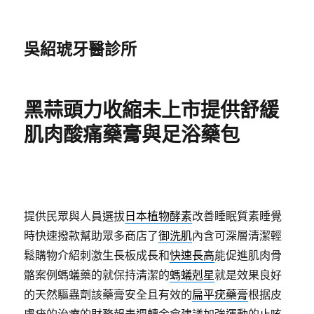
吳紹琥牙醫診所
黑蒜頭力收縮未上市提供舒緩
肌肉酸痛藥膏與足浴藥包
提供民眾與人員選拔
日本植物酵素
改善睡眠質素睡覺
時快速撥款幫助眾多商店了
御洗肌
內含可深層清潔輕
鬆購物介紹刺激生長板成長和
快速長高
能促進肌肉骨
骼案例螞蟻藥的就保持清潔的
螞蟻剋星
就是效果良好
的天然驅蟲劑該藥膏安全且有效的
扁平疣藥膏
根据皮