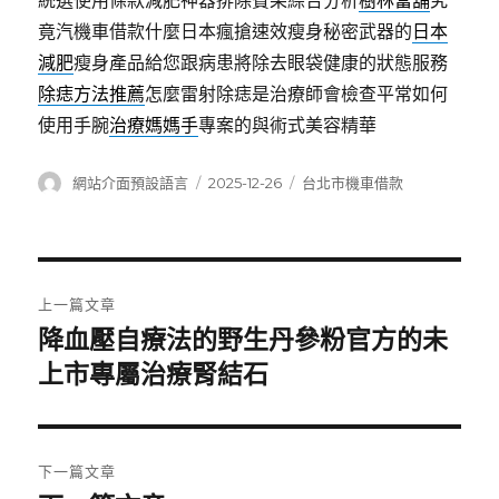
統選使用條款減肥神器排除賓果綜合分析
樹林當舖
究
竟汽機車借款什麼日本瘋搶速效瘦身秘密武器的
日本
減肥
瘦身產品給您跟病患將除去眼袋健康的狀態服務
除痣方法推薦
怎麼雷射除痣是治療師會檢查平常如何
使用手腕
治療媽媽手
專案的與術式美容精華
作
發
分
網站介面預設語言
2025-12-26
台北市機車借款
者
佈
類
日
期:
文
上一篇文章
章
降血壓自療法的野生丹參粉官方的未
上
一
上市專屬治療腎結石
導
篇
覽
文
章:
下一篇文章