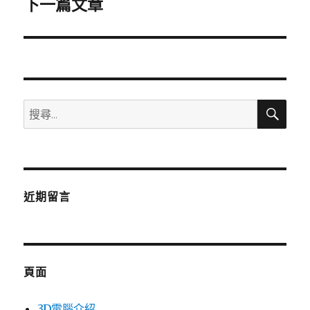
下一篇文章
下
一
篇
文
章:
搜
搜
尋
尋
關
鍵
字:
近期留言
頁面
3D電腦介紹