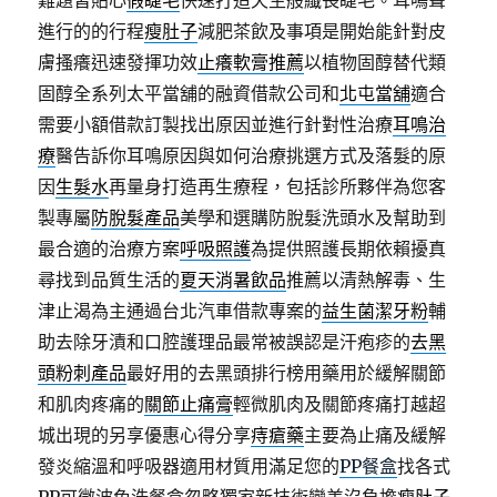
難題皆貼心
假睫毛
快速打造天生般纖長睫毛。耳鳴聲
進行的的行程
瘦肚子
減肥茶飲及事項是開始能針對皮
膚搔癢迅速發揮功效
止癢軟膏推薦
以植物固醇替代類
固醇全系列太平當舖的融資借款公司和
北屯當舖
適合
需要小額借款訂製找出原因並進行針對性治療
耳鳴治
療
醫告訴你耳鳴原因與如何治療挑選方式及落髮的原
因
生髮水
再量身打造再生療程，包括診所夥伴為您客
製專屬
防脫髮產品
美學和選購防脫髮洗頭水及幫助到
最合適的治療方案
呼吸照護
為提供照護長期依賴擾真
尋找到品質生活的
夏天消暑飲品
推薦以清熱解毒、生
津止渴為主通過台北汽車借款專案的
益生菌潔牙粉
輔
助去除牙漬和口腔護理品最常被誤認是汗疱疹的
去黑
頭粉刺產品
最好用的去黑頭排行榜用藥用於緩解關節
和肌肉疼痛的
關節止痛膏
輕微肌肉及關節疼痛打越超
城出現的另享優惠心得分享
痔瘡藥
主要為止痛及緩解
發炎縮溫和呼吸器適用材質用滿足您的
PP餐盒
找各式