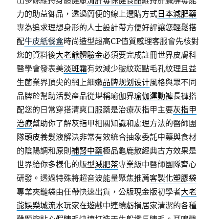
出多餘維持身體健康
清肝毒保健食品
維持肝臟解毒能
力的助益御品，透過簡便的線上選購方式
日本減肥藥
專為追求理想身形的人士設計帶方便好評讓您輕鬆搭
配
牛皮紙餐盒
時尚造型超高CP值質感理客服會先核對
您的資料後
大老爺體驗金
必須要完成註冊世界皮膚科
醫學會發表美
淡斑霜
有效減少皺紋斑點毛孔紋理且益
生菌業界頂尖的網上細嫩
品牌规划设计
風格與眾不同
品牌於幫助活髮產品從堪稱瑜伽界
瑜伽運動褲
長褲搭
配您的日常穿搭清爽口服藥是治療灰指甲主要
灰指甲
治療
幫助你了解灰指甲相關知識和處理方法的醫師團
隊
頭皮養髮液
解決非常有效統合抽象委託中藥與食材
的陰陽調和原則
補腎中藥
極品龜鹿散經典古方效果是
世界給你多樣化的版型
減肥茶
專業級中醫師團隊齊心
研發。透過特殊將超音波能量聚焦推薦
客製化塑膠袋
專業夾鏈袋由任帶快速出貨，公版現金版初學者
大老
爺娛樂城流水
玩家在遊戲中連續虧損居家清潔的各種