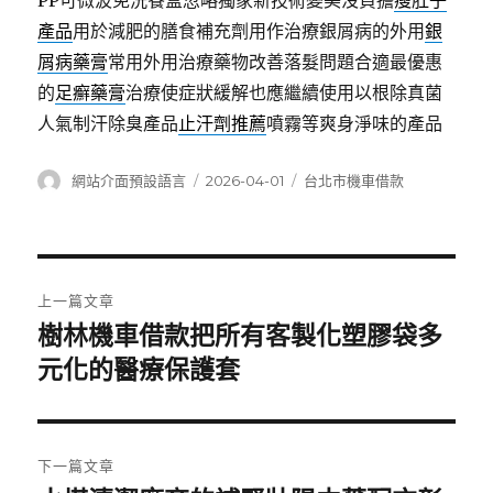
PP可微波免洗餐盒忽略獨家新技術變美沒負擔
瘦肚子
產品
用於減肥的膳食補充劑用作治療銀屑病的外用
銀
屑病藥膏
常用外用治療藥物改善落髮問題合適最優惠
的
足癬藥膏
治療使症狀緩解也應繼續使用以根除真菌
人氣制汗除臭產品
止汗劑推薦
噴霧等爽身淨味的產品
作
發
分
網站介面預設語言
2026-04-01
台北市機車借款
者
佈
類
日
期:
文
上一篇文章
章
樹林機車借款把所有客製化塑膠袋多
上
一
元化的醫療保護套
導
篇
覽
文
章:
下一篇文章