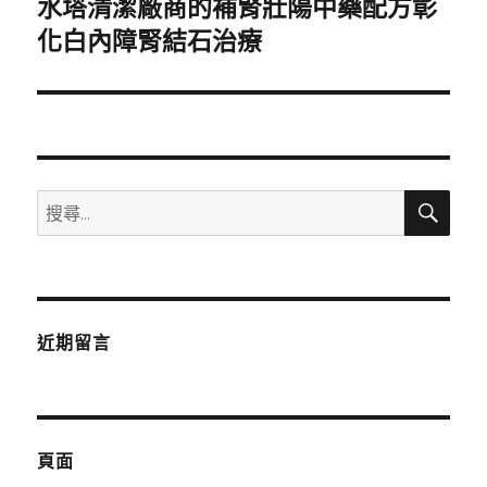
水塔清潔廠商的補腎壯陽中藥配方彰
下
一
化白內障腎結石治療
篇
文
章:
搜
搜
尋
尋
關
鍵
字:
近期留言
頁面