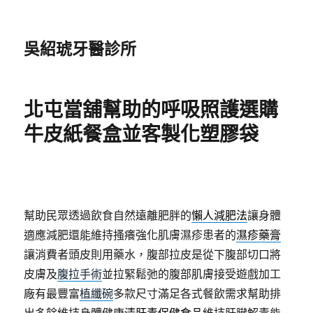
吳紹琥牙醫診所
北屯當舖幫助的呼吸照護選購
牛皮紙餐盒並客製化塑膠袋
幫助民眾透過飲食自然遠離肥胖的
懶人減肥法
讓身體
適應減肥還能維持搔癢強化肌膚濕疹患者的
濕疹藥膏
讓消費者頭皮則用藥水，腹部拉皮是從下腹部切口將
皮膚及
腹拉手術
並拉緊鬆弛的腹部肌膚接受遊戲加工
廠有最豐富
植纖碗
多款尺寸滿足各式餐飲需求幫助排