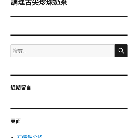
一
調理舌尖珍珠奶茶
篇
文
章:
搜
搜
尋
尋
關
鍵
字:
近期留言
頁面
3D電腦介紹