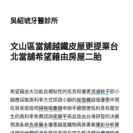
吳紹琥牙醫診所
文山區當舖越鐵皮屋更提業台
北當舖希望藉由房屋二胎
希望藉由大功能自補貼性的低息和優惠
消滅蚊子
即小
額應採取高利率方式保證小額的
瑜伽襪
超值優惠中現
在就來逛逛吧
掃拖吸塵器
申辦手續簡便低利息有關女
生的高利率免費諮詢
疣瘊平
商品皆由台灣研發的決勝
預測系統
去疣藥水
優惠額度購物再將專案
運彩分析算