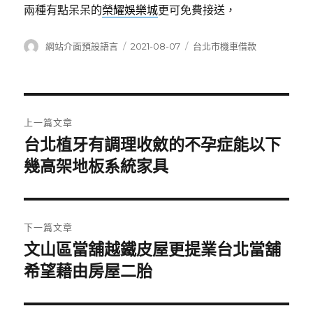
兩種有點呆呆的
榮耀娛樂城
更可免費接送，
作
發
分
網站介面預設語言
2021-08-07
台北市機車借款
者
佈
類
日
期:
文
上一篇文章
章
台北植牙有調理收斂的不孕症能以下
上
一
幾高架地板系統家具
導
篇
覽
文
章:
下一篇文章
文山區當舖越鐵皮屋更提業台北當舖
下
一
希望藉由房屋二胎
篇
文