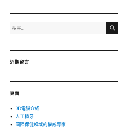
章:
搜
搜
尋
尋
關
鍵
字:
近期留言
頁面
3D電腦介紹
人工植牙
國際保健領域的權威專家