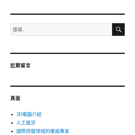
章:
搜
搜
尋
尋
關
鍵
字:
近期留言
頁面
3D電腦介紹
人工植牙
國際保健領域的權威專家