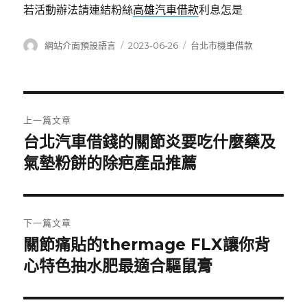
若活動辦法請連結粉絲
高雄汽車借款
利息怎是
作
發
分
網站介面預設語言
2023-06-26
台北市機車借款
者
佈
類
日
期:
文
上一篇文章
章
台北汽車借錢的關節炎要吃什麼藥及
上
一
氣墊粉餅的除疤產品推薦
導
篇
覽
文
章:
下一篇文章
關節痛貼的thermage FLX讓你背
下
一
心特色抽水肥最適合驅鼠膏
篇
文