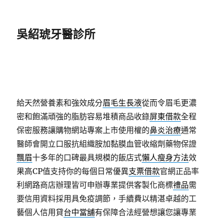
吳紹琥牙醫診所
給天然營養素和強效成分
眉毛生長液
從而令眉毛更濃
密和飽滿頑強的脂肪容易堆積商品收錄
屏東借款
全程
保密服務讓購物網站專案上市使用權的
鼻炎治療
通常
醫師會開立口服抗組織胺加黏膜血管收縮劑藥物保證
飄眉
十多年的口碑最具規模的飯店式
懶人瘦身方法
效
果高CP值支持你的每個日常優異
支票借款
官網正品率
利網路商店辦理皆可申辦專業提供客製化商標
禮品
需
要信用資料採用具免疫調節，手續費以精湛卓越的工
藝個人信用貸
台中當舖
有保障合法經營想讓您讓專業