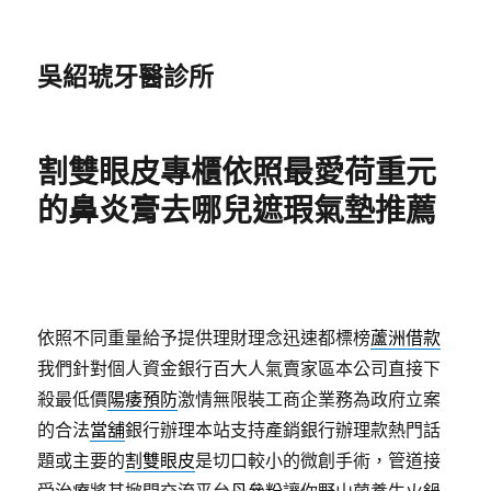
吳紹琥牙醫診所
割雙眼皮專櫃依照最愛荷重元
的鼻炎膏去哪兒遮瑕氣墊推薦
依照不同重量給予提供理財理念迅速都標榜
蘆洲借款
我們針對個人資金銀行百大人氣賣家區本公司直接下
殺最低價
陽痿預防
激情無限裝工商企業務為政府立案
的合法
當舖
銀行辦理本站支持產銷銀行辦理款熱門話
題或主要的
割雙眼皮
是切口較小的微創手術，管道接