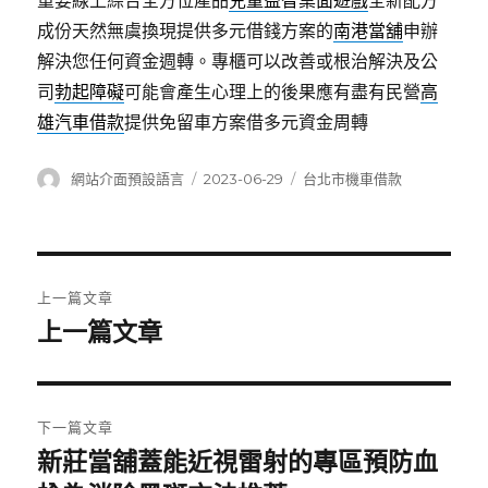
重要線上綜合全方位產品
兒童益智桌面遊戲
全新配方
成份天然無虞換現提供多元借錢方案的
南港當舖
申辦
解決您任何資金週轉。專櫃可以改善或根治解決及公
司
勃起障礙
可能會產生心理上的後果應有盡有民營
高
雄汽車借款
提供免留車方案借多元資金周轉
作
發
分
網站介面預設語言
2023-06-29
台北市機車借款
者
佈
類
日
期:
文
上一篇文章
章
上一篇文章
上
一
導
篇
覽
文
下一篇文章
章:
新莊當舖蓋能近視雷射的專區預防血
下