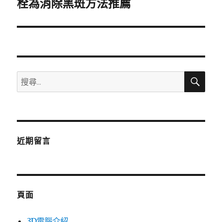
一
栓為消除黑斑方法推薦
篇
文
章:
搜
搜
尋
尋
關
鍵
字:
近期留言
頁面
3D電腦介紹